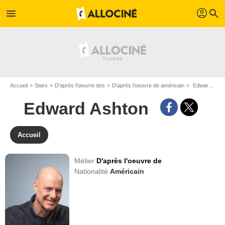
profil
menu
search
Accueil
Stars
D'après l'oeuvre des
D'après l'oeuvre de américain
Edward Ashton
Edward Ashton
Accueil
Métier
D'après l'oeuvre de
Nationalité
Américain