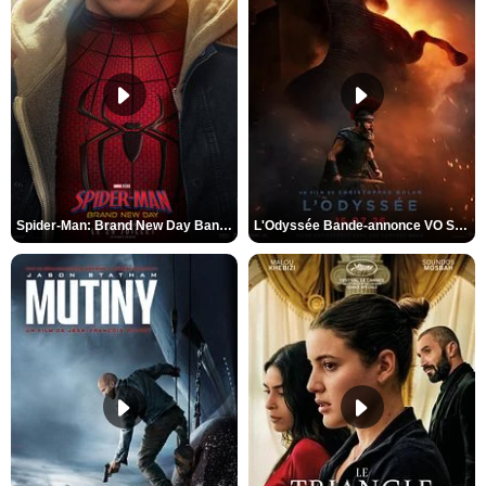
Spider-Man: Brand New Day Bande-annonce VO STFR
L'Odyssée Bande-annonce VO STFR