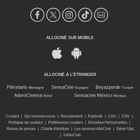
ALLOCINÉ SUR MOBILE
ALLOCINÉ À L'ÉTRANGER
Filmstarts
SensaCine
Beyazperde
Allemagne
Espagne
Turquie
AdoroCinema
Sensacine México
Brésil
Mexique
Contact
|
Qui sommes-nous
|
Recrutement
|
Publicité
|
CGU
|
CGV
|
Politique de cookies
|
Préférences cookies
|
Données Personnelles
|
Revue de presse
|
Charte d'écriture
|
Les services AlloCiné
|
Gérer Utiq
|
©AlloCiné