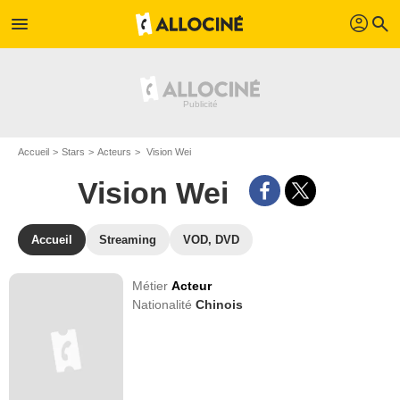
profil
menu
search
Accueil
Stars
Acteurs
Vision Wei
Vision Wei
Accueil
Streaming
VOD, DVD
Métier
Acteur
Nationalité
Chinois