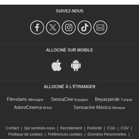
SUIVEZ-NOUS
ALLOCINÉ SUR MOBILE
ALLOCINÉ À L'ÉTRANGER
Filmstarts
SensaCine
Beyazperde
Allemagne
Espagne
Turquie
AdoroCinema
Sensacine México
Brésil
Mexique
Contact
|
Qui sommes-nous
|
Recrutement
|
Publicité
|
CGU
|
CGV
|
Politique de cookies
|
Préférences cookies
|
Données Personnelles
|