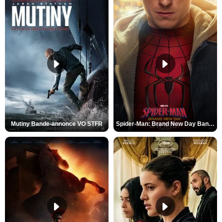
Mutiny Bande-annonce VO STFR
Spider-Man: Brand New Day Bande-annonce VO STFR