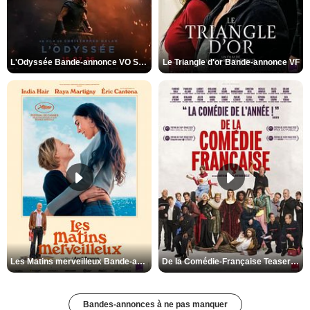
L'Odyssée Bande-annonce VO STFR
Le Triangle d'or Bande-annonce VF
Les Matins merveilleux Bande-annonce VF
De la Comédie-Française Teaser VF
Bandes-annonces à ne pas manquer