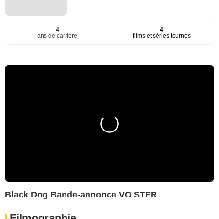
4
4
ans de carrière
films et séries tournés
Black Dog Bande-annonce VO STFR
Filmographie