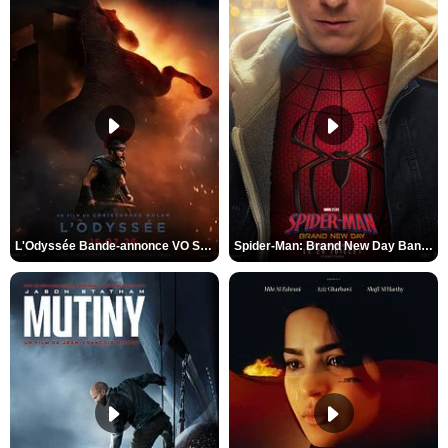
L'Odyssée Bande-annonce VO STFR
Spider-Man: Brand New Day Bande-annonce VO STFR