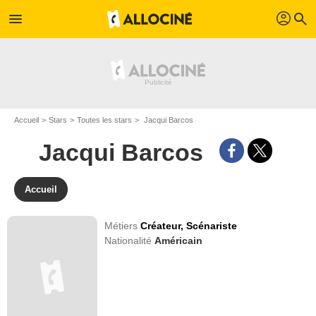
profil
menu
search
Accueil
Stars
Toutes les stars
Jacqui Barcos
Jacqui Barcos
Accueil
Métiers
Créateur,
Scénariste
Nationalité
Américain