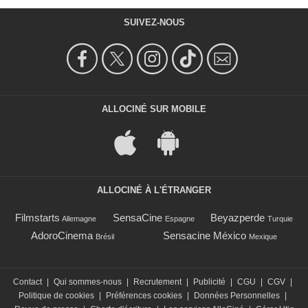
SUIVEZ-NOUS
ALLOCINÉ SUR MOBILE
ALLOCINÉ À L'ÉTRANGER
Filmstarts
SensaCine
Beyazperde
Allemagne
Espagne
Turquie
AdoroCinema
Sensacine México
Brésil
Mexique
Contact
|
Qui sommes-nous
|
Recrutement
|
Publicité
|
CGU
|
CGV
|
Politique de cookies
|
Préférences cookies
|
Données Personnelles
|