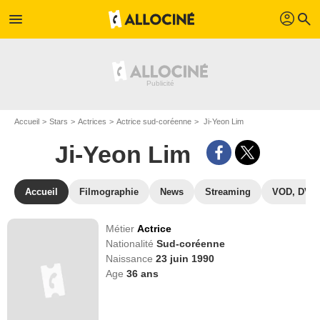
profil
menu
search
Accueil
Stars
Actrices
Actrice sud-coréenne
Ji-Yeon Lim
Ji-Yeon Lim
Accueil
Filmographie
News
Streaming
VOD, DVD
Métier
Actrice
Nationalité
Sud-coréenne
Naissance
23 juin 1990
Age
36
ans