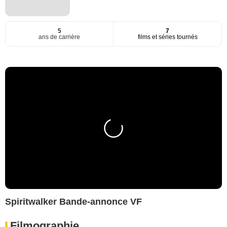
5
7
ans de carrière
films et séries tournés
Spiritwalker Bande-annonce VF
Filmographie