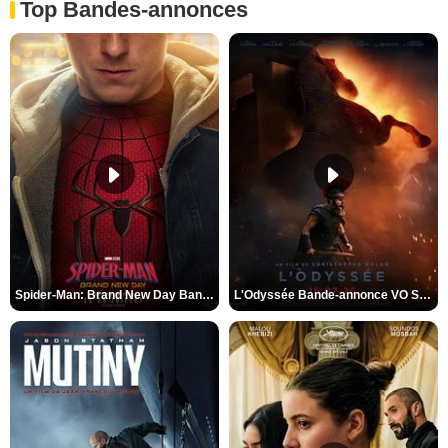
Top Bandes-annonces
Spider-Man: Brand New Day Bande-annonce VO STFR
L'Odyssée Bande-annonce VO STFR