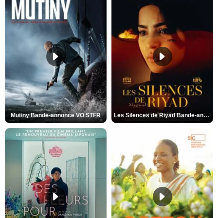
Mutiny Bande-annonce VO STFR
Les Silences de Riyad Bande-annonce VO STFR