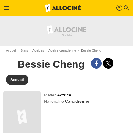
profil
menu
search
Accueil
Stars
Actrices
Actrice canadienne
Bessie Cheng
Bessie Cheng
Accueil
Métier
Actrice
Nationalité
Canadienne