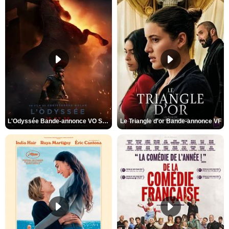
L'Odyssée Bande-annonce VO STFR
Le Triangle d'or Bande-annonce VF