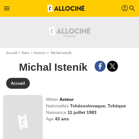
profil
menu
search
Accueil
Stars
Acteurs
Michal Isteník
Michal Isteník
Accueil
Métier
Acteur
Nationalités
Tchécoslovaque,
Tchèque
Naissance
11 juillet 1983
Age
43
ans