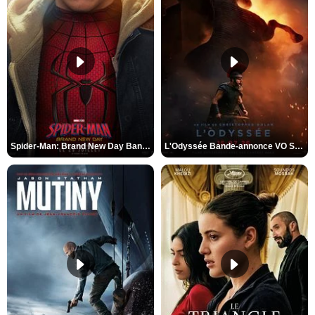
Spider-Man: Brand New Day Bande-annonce VO STFR
L'Odyssée Bande-annonce VO STFR