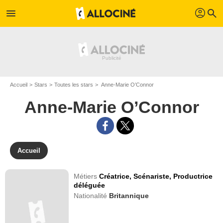
profil
menu
search
Accueil
Stars
Toutes les stars
Anne-Marie O’Connor
Anne-Marie O’Connor
Accueil
Métiers
Créatrice,
Scénariste,
Productrice
déléguée
Nationalité
Britannique