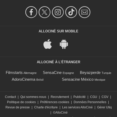
ALLOCINÉ SUR MOBILE
ALLOCINÉ À L'ÉTRANGER
Filmstarts
SensaCine
Beyazperde
Allemagne
Espagne
Turquie
AdoroCinema
Sensacine México
Brésil
Mexique
Contact
|
Qui sommes-nous
|
Recrutement
|
Publicité
|
CGU
|
CGV
|
Politique de cookies
|
Préférences cookies
|
Données Personnelles
|
Revue de presse
|
Charte d'écriture
|
Les services AlloCiné
|
Gérer Utiq
|
©AlloCiné