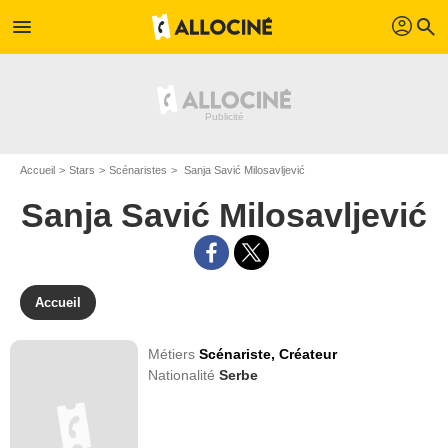
profil
menu
search
Accueil
Stars
Scénaristes
Sanja Savić Milosavljević
Sanja Savić Milosavljević
Accueil
Métiers
Scénariste,
Créateur
Nationalité
Serbe