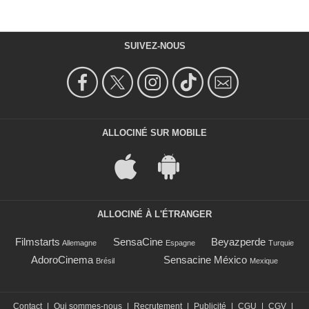
SUIVEZ-NOUS
ALLOCINÉ SUR MOBILE
ALLOCINÉ À L'ÉTRANGER
Filmstarts
SensaCine
Beyazperde
Allemagne
Espagne
Turquie
AdoroCinema
Sensacine México
Brésil
Mexique
Contact
|
Qui sommes-nous
|
Recrutement
|
Publicité
|
CGU
|
CGV
|