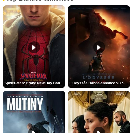
Spider-Man: Brand New Day Bande-annonce VO STFR
L'Odyssée Bande-annonce VO STFR