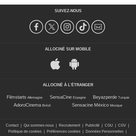
SUIVEZ-NOUS
ALLOCINÉ SUR MOBILE
ALLOCINÉ À L'ÉTRANGER
Filmstarts
SensaCine
Beyazperde
Allemagne
Espagne
Turquie
AdoroCinema
Sensacine México
Brésil
Mexique
Contact
|
Qui sommes-nous
|
Recrutement
|
Publicité
|
CGU
|
CGV
|
Politique de cookies
|
Préférences cookies
|
Données Personnelles
|