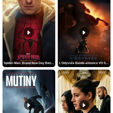
Spider-Man: Brand New Day Bande-annonce VO STFR
L'Odyssée Bande-annonce VO STFR