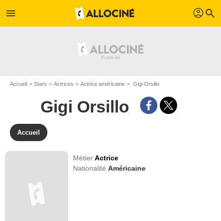
profil
menu
search
Accueil
Stars
Actrices
Actrice américaine
Gigi Orsillo
Gigi Orsillo
Accueil
Métier
Actrice
Nationalité
Américaine