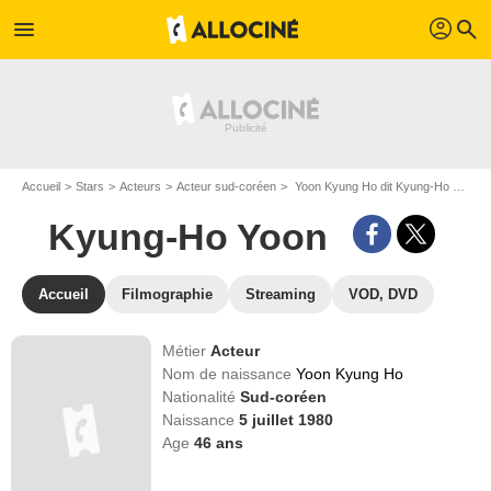
profil
menu
search
Accueil
Stars
Acteurs
Acteur sud-coréen
Yoon Kyung Ho dit Kyung-Ho Yoon
Kyung-Ho Yoon
Accueil
Filmographie
Streaming
VOD, DVD
Métier
Acteur
Nom de naissance
Yoon Kyung Ho
Nationalité
Sud-coréen
Naissance
5 juillet 1980
Age
46
ans