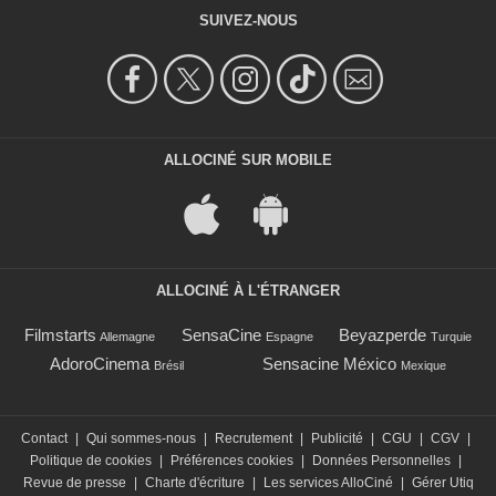
SUIVEZ-NOUS
ALLOCINÉ SUR MOBILE
ALLOCINÉ À L'ÉTRANGER
Filmstarts
SensaCine
Beyazperde
Allemagne
Espagne
Turquie
AdoroCinema
Sensacine México
Brésil
Mexique
Contact
|
Qui sommes-nous
|
Recrutement
|
Publicité
|
CGU
|
CGV
|
Politique de cookies
|
Préférences cookies
|
Données Personnelles
|
Revue de presse
|
Charte d'écriture
|
Les services AlloCiné
|
Gérer Utiq