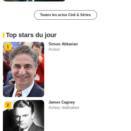
Toutes les actus Ciné & Séries
Top stars du jour
Simon Abkarian
1
Acteur
James Cagney
2
Acteur, réalisateur