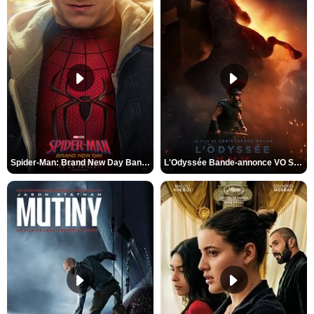
Spider-Man: Brand New Day Bande-annonce VO STFR
L'Odyssée Bande-annonce VO STFR