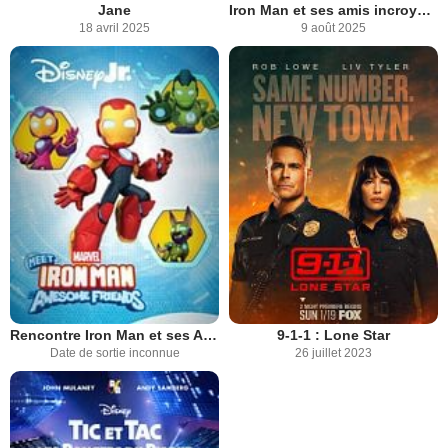
Jane
Iron Man et ses amis incroyables
18 avril 2025
9 août 2025
Rencontre Iron Man et ses Amis Incroyables
9-1-1 : Lone Star
Date de sortie inconnue
26 juillet 2023