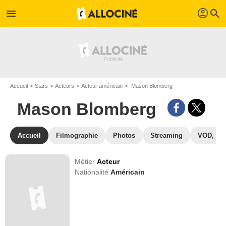
profil
menu
search
Accueil
Stars
Acteurs
Acteur américain
Mason Blomberg
Mason Blomberg
Accueil
Filmographie
Photos
Streaming
VOD, DV
Métier
Acteur
Nationalité
Américain