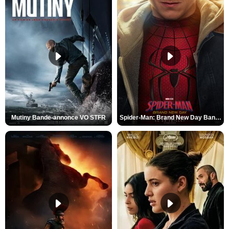
Mutiny Bande-annonce VO STFR
Spider-Man: Brand New Day Bande-annonce VO STFR