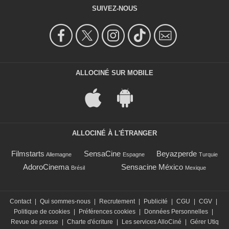
SUIVEZ-NOUS
ALLOCINÉ SUR MOBILE
ALLOCINÉ À L'ÉTRANGER
Filmstarts
SensaCine
Beyazperde
Allemagne
Espagne
Turquie
AdoroCinema
Sensacine México
Brésil
Mexique
Contact
|
Qui sommes-nous
|
Recrutement
|
Publicité
|
CGU
|
CGV
|
Politique de cookies
|
Préférences cookies
|
Données Personnelles
|
Revue de presse
|
Charte d'écriture
|
Les services AlloCiné
|
Gérer Utiq