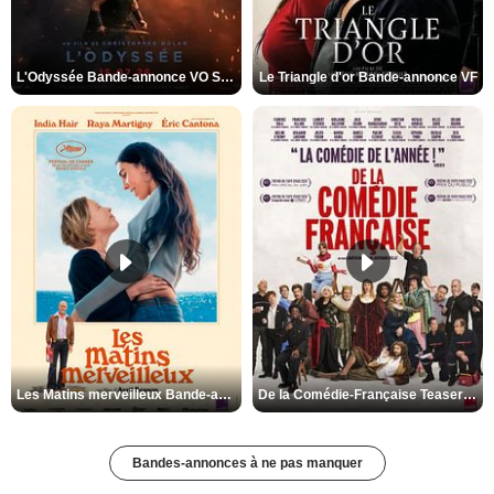
L'Odyssée Bande-annonce VO STFR
Le Triangle d'or Bande-annonce VF
Les Matins merveilleux Bande-annonce VF
De la Comédie-Française Teaser VF
Bandes-annonces à ne pas manquer