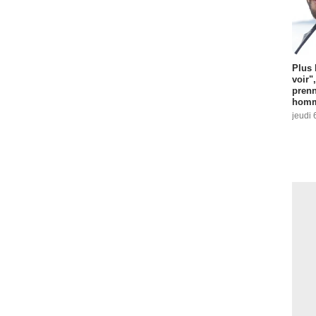
Plus 
voir"
prenn
homm
jeudi 