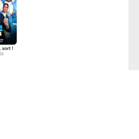
 sort !
026