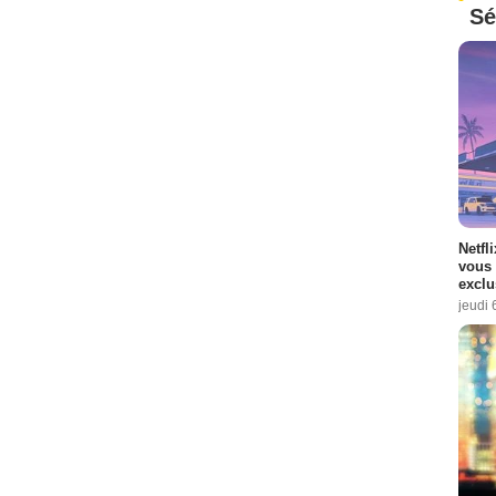
Sé
Netfl
vous 
exclu
jeudi 