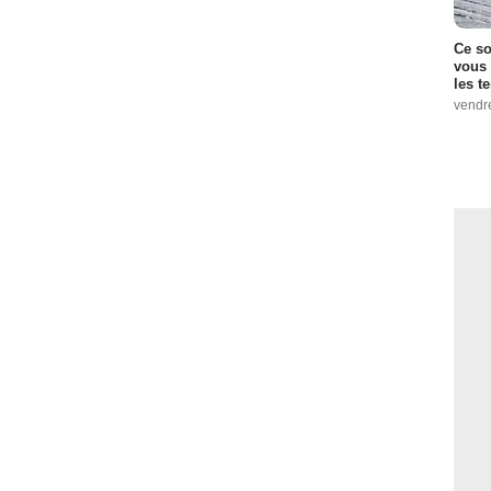
Ce so
vous 
les t
vendr