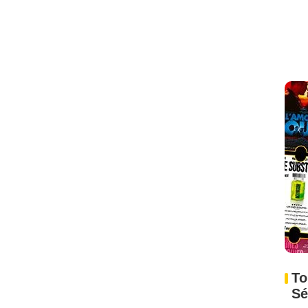
To
Sé