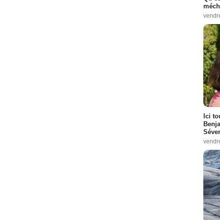
méch
vendr
Ici t
Benj
Séver
vendr