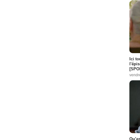
Ici t
l'épi
[SPO
vendr
Qu’es