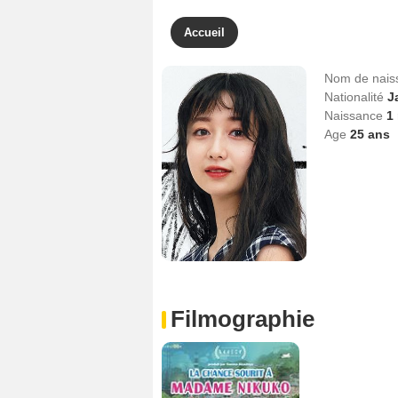
Accueil
Nom de nai
Nationalité
J
Naissance
1
Age
25
ans
Filmographie