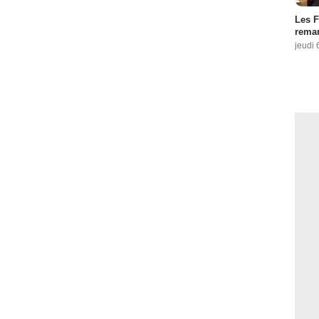
Les F
remar
jeudi 