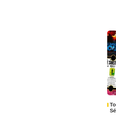
To
Sé