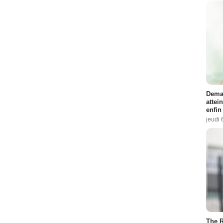
Demai
attei
enfin
jeudi 
The R