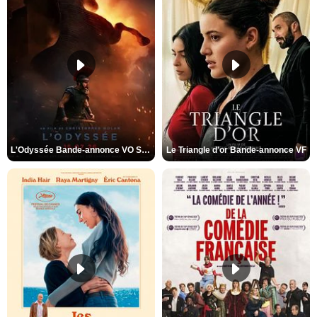
L'Odyssée Bande-annonce VO STFR
Le Triangle d'or Bande-annonce VF