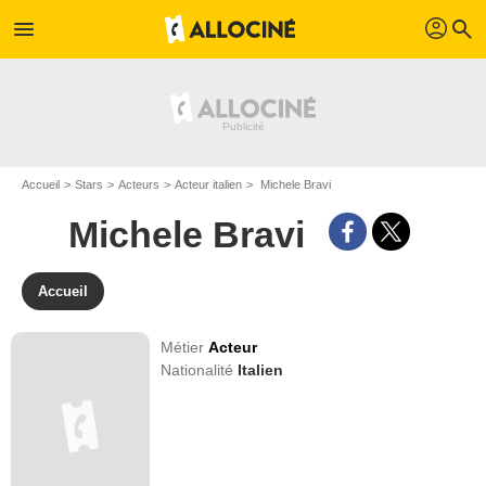
profil
menu
search
Accueil
Stars
Acteurs
Acteur italien
Michele Bravi
Michele Bravi
Accueil
Métier
Acteur
Nationalité
Italien