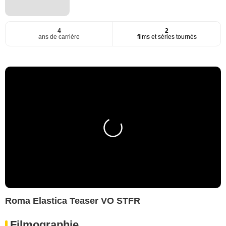
4
2
ans de carrière
films et séries tournés
Roma Elastica Teaser VO STFR
Filmographie