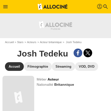
profil
menu
search
Accueil
Stars
Acteurs
Acteur britannique
Josh Tedeku
Josh Tedeku
Accueil
Filmographie
Streaming
VOD, DVD
Métier
Acteur
Nationalité
Britannique