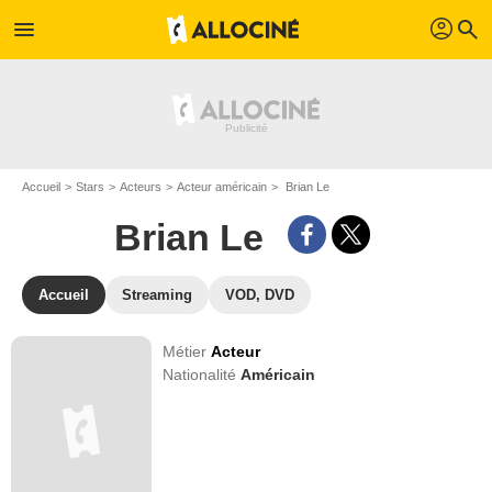
profil
menu
search
Accueil
Stars
Acteurs
Acteur américain
Brian Le
Brian Le
Accueil
Streaming
VOD, DVD
Métier
Acteur
Nationalité
Américain