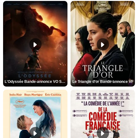
L'Odyssée Bande-annonce VO STFR
Le Triangle d'or Bande-annonce VF