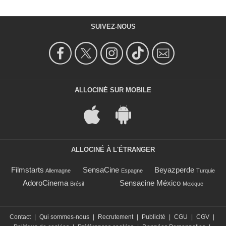
SUIVEZ-NOUS
ALLOCINÉ SUR MOBILE
ALLOCINÉ À L'ÉTRANGER
Filmstarts
SensaCine
Beyazperde
Allemagne
Espagne
Turquie
AdoroCinema
Sensacine México
Brésil
Mexique
Contact
|
Qui sommes-nous
|
Recrutement
|
Publicité
|
CGU
|
CGV
|