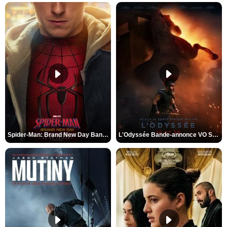
Spider-Man: Brand New Day Bande-annonce VO STFR
L'Odyssée Bande-annonce VO STFR