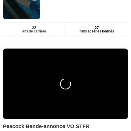
22
27
ans de carrière
films et séries tournés
Peacock Bande-annonce VO STFR