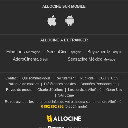
ALLOCINÉ SUR MOBILE
ALLOCINÉ À L'ÉTRANGER
Filmstarts
SensaCine
Beyazperde
Allemagne
Espagne
Turquie
AdoroCinema
Sensacine México
Brésil
Mexique
Contact
|
Qui sommes-nous
|
Recrutement
|
Publicité
|
CGU
|
CGV
|
Politique de cookies
|
Préférences cookies
|
Données Personnelles
|
Revue de presse
|
Charte d'écriture
|
Les services AlloCiné
|
Gérer Utiq
|
©AlloCiné
Retrouvez tous les horaires et infos de votre cinéma sur le numéro AlloCiné :
0 892 892 892
(0,90€/minute)