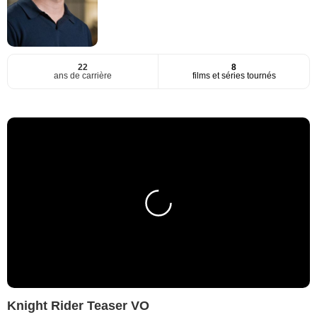
22
8
ans de carrière
films et séries tournés
Knight Rider Teaser VO