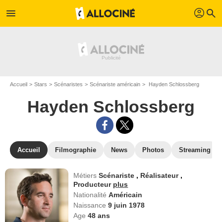
profil
menu
search
Accueil
Stars
Scénaristes
Scénariste américain
Hayden Schlossberg
Hayden Schlossberg
Accueil
Filmographie
News
Photos
Streaming
Métiers
Scénariste
,
Réalisateur
,
Producteur
plus
Nationalité
Américain
Naissance
9 juin 1978
Age
48
ans