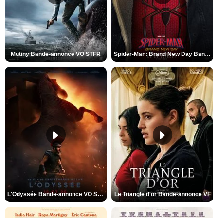
Mutiny Bande-annonce VO STFR
Spider-Man: Brand New Day Bande-annonce VO STFR
L'Odyssée Bande-annonce VO STFR
Le Triangle d'or Bande-annonce VF