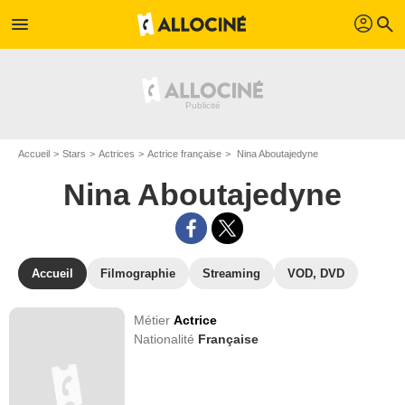
profil
menu
search
Accueil
Stars
Actrices
Actrice française
Nina Aboutajedyne
Nina Aboutajedyne
Accueil
Filmographie
Streaming
VOD, DVD
Métier
Actrice
Nationalité
Française