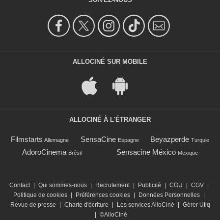
ALLOCINÉ SUR MOBILE
ALLOCINÉ À L'ÉTRANGER
Filmstarts
SensaCine
Beyazperde
Allemagne
Espagne
Turquie
AdoroCinema
Sensacine México
Brésil
Mexique
Contact
|
Qui sommes-nous
|
Recrutement
|
Publicité
|
CGU
|
CGV
|
Politique de cookies
|
Préférences cookies
|
Données Personnelles
|
Revue de presse
|
Charte d'écriture
|
Les services AlloCiné
|
Gérer Utiq
|
©AlloCiné