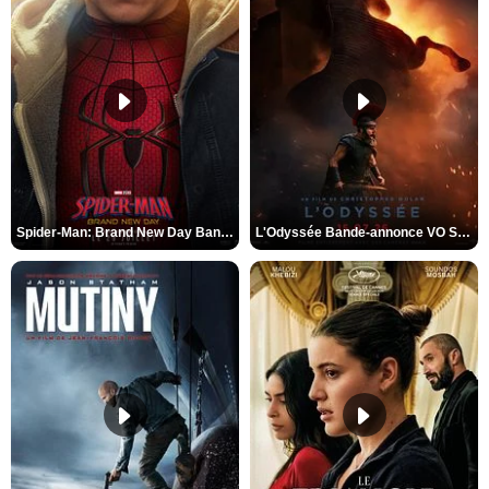
Spider-Man: Brand New Day Bande-annonce VO STFR
L'Odyssée Bande-annonce VO STFR