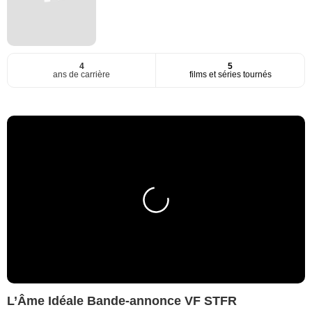
4
5
ans de carrière
films et séries tournés
L’Âme Idéale Bande-annonce VF STFR