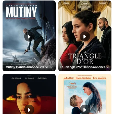
Mutiny Bande-annonce VO STFR
Le Triangle d'or Bande-annonce VF