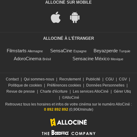
ALLOCINÉ SUR MOBILE
ALLOCINÉ À L'ÉTRANGER
Filmstarts
SensaCine
Beyazperde
Allemagne
Espagne
Turquie
AdoroCinema
Sensacine México
Brésil
Mexique
Contact
|
Qui sommes-nous
|
Recrutement
|
Publicité
|
CGU
|
CGV
|
Politique de cookies
|
Préférences cookies
|
Données Personnelles
|
Revue de presse
|
Charte d'écriture
|
Les services AlloCiné
|
Gérer Utiq
|
©AlloCiné
Retrouvez tous les horaires et infos de votre cinéma sur le numéro AlloCiné :
0 892 892 892
(0,90€/minute)