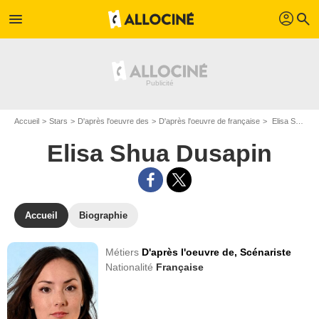
profil
menu
search
Accueil
Stars
D'après l'oeuvre des
D'après l'oeuvre de française
Elisa Shua Dusapin
Elisa Shua Dusapin
Accueil
Biographie
Métiers
D'après l'oeuvre de,
Scénariste
Nationalité
Française