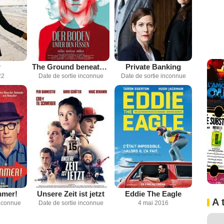
r
The Ground beneath my feet
Private Banking
22
Date de sortie inconnue
Date de sortie inconnue
mmer!
Unsere Zeit ist jetzt
Eddie The Eagle
A 
inconnue
Date de sortie inconnue
4 mai 2016