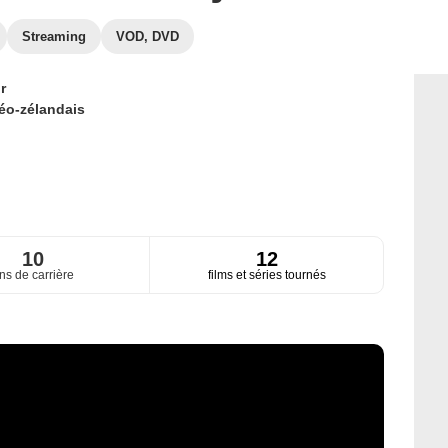
Streaming
VOD, DVD
r
éo-zélandais
10
12
ns de carrière
films et séries tournés