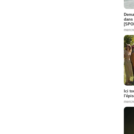
Demai
dans 
[SPO
mercr
Ici t
l'épi
mercr