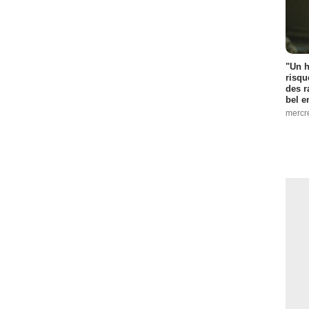
"Un h
risqu
des r
bel 
mercr