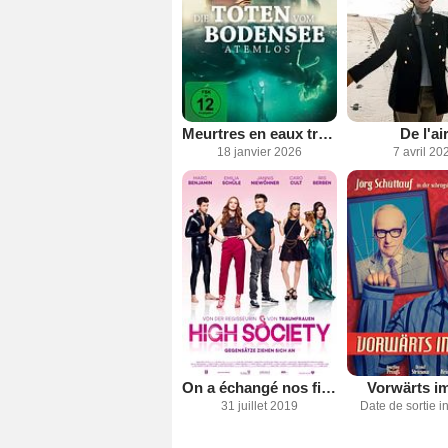
Meurtres en eaux troubles : À bout de souffle
De l'ai
18 janvier 2026
7 avril 20
On a échangé nos filles
Vorwärts i
31 juillet 2019
Date de sortie 