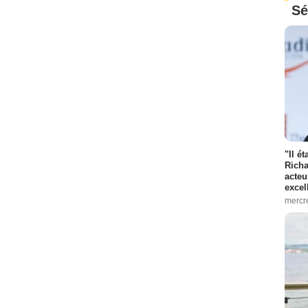
Sé
"Il é
Richa
acteu
excel
mercr