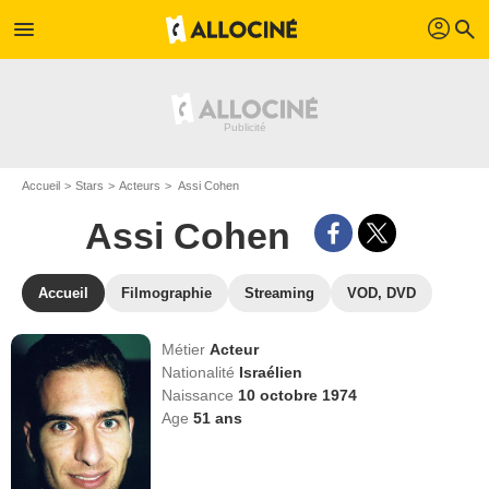
profil
menu
search
Accueil
Stars
Acteurs
Assi Cohen
Assi Cohen
Accueil
Filmographie
Streaming
VOD, DVD
Métier
Acteur
Nationalité
Israélien
Naissance
10 octobre 1974
Age
51
ans