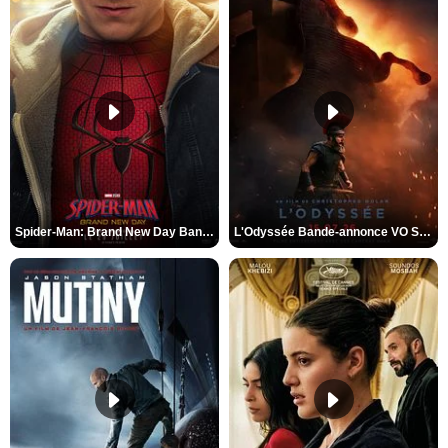
Spider-Man: Brand New Day Bande-annonce VO STFR
L'Odyssée Bande-annonce VO STFR