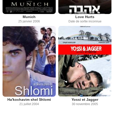
Munich
Love Hurts
25 janvier 2006
Date de sortie inconnue
Ha'kochavim shel Shlomi
Yossi et Jagger
21 juillet 2004
30 novembre 2005