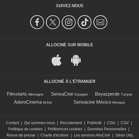
SUIVEZ-NOUS
ALLOCINÉ SUR MOBILE
ALLOCINÉ À L'ÉTRANGER
Filmstarts
SensaCine
Beyazperde
Allemagne
Espagne
Turquie
AdoroCinema
Sensacine México
Brésil
Mexique
Contact
|
Qui sommes-nous
|
Recrutement
|
Publicité
|
CGU
|
CGV
|
Politique de cookies
|
Préférences cookies
|
Données Personnelles
|
Revue de presse
|
Charte d'écriture
|
Les services AlloCiné
|
Gérer Utiq