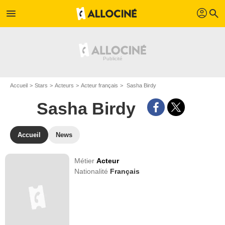
profil
menu
search
Accueil
Stars
Acteurs
Acteur français
Sasha Birdy
Sasha Birdy
Accueil
News
Métier
Acteur
Nationalité
Français