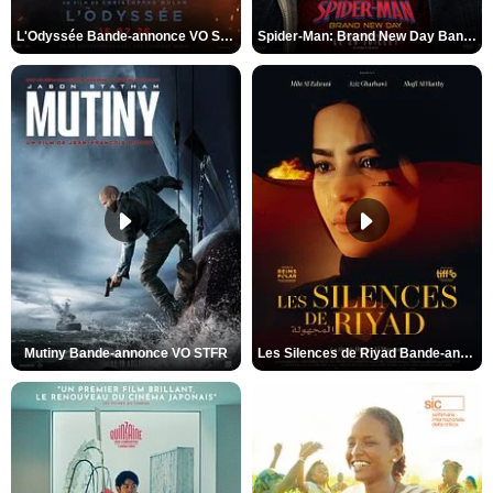
L'Odyssée Bande-annonce VO STFR
Spider-Man: Brand New Day Bande-annonce VO STFR
Mutiny Bande-annonce VO STFR
Les Silences de Riyad Bande-annonce VO STFR