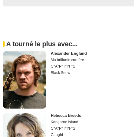
A tourné le plus avec...
Alexander England
Ma brillante carrière
C*A*P*T*I*F*S
Black Snow
Rebecca Breeds
Kangaroo Island
C*A*P*T*I*F*S
Caught