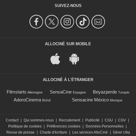
SUIVEZ-NOUS
ALLOCINÉ SUR MOBILE
ALLOCINÉ À L'ÉTRANGER
Filmstarts
SensaCine
Beyazperde
Allemagne
Espagne
Turquie
AdoroCinema
Sensacine México
Brésil
Mexique
Contact
|
Qui sommes-nous
|
Recrutement
|
Publicité
|
CGU
|
CGV
|
Politique de cookies
|
Préférences cookies
|
Données Personnelles
|
Revue de presse
|
Charte d'écriture
|
Les services AlloCiné
|
Gérer Utiq