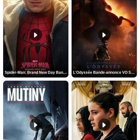
Spider-Man: Brand New Day Bande-annonce VO STFR
L'Odyssée Bande-annonce VO STFR