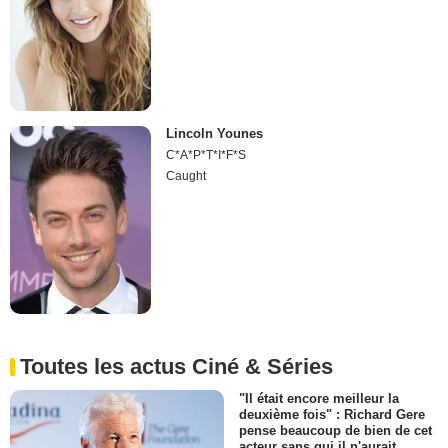
Lincoln Younes
C*A*P*T*I*F*S
Caught
Toutes les actus Ciné & Séries
"Il était encore meilleur la
deuxième fois" : Richard Gere
pense beaucoup de bien de cet
acteur sans qui il n'aurait