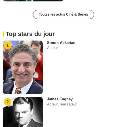
Toutes les actus Ciné & Séries
Top stars du jour
Simon Abkarian
1
Acteur
James Cagney
2
Acteur, réalisateur