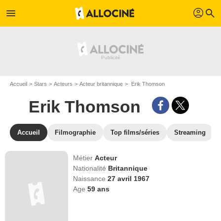
profil
menu
search
Accueil
Stars
Acteurs
Acteur britannique
Erik Thomson
Erik Thomson
Accueil
Filmographie
Top films/séries
Streaming
Métier
Acteur
Nationalité
Britannique
Naissance
27 avril 1967
Age
59
ans