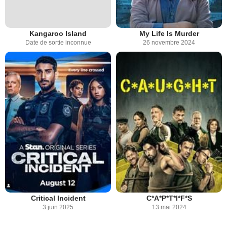
Kangaroo Island
My Life Is Murder
Date de sortie inconnue
26 novembre 2024
Critical Incident
C*A*P*T*I*F*S
3 juin 2025
13 mai 2024