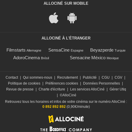
ALLOCINÉ SUR MOBILE
ALLOCINÉ À L'ÉTRANGER
Filmstarts
SensaCine
Beyazperde
Allemagne
Espagne
Turquie
AdoroCinema
Sensacine México
Brésil
Mexique
Contact
|
Qui sommes-nous
|
Recrutement
|
Publicité
|
CGU
|
CGV
|
Politique de cookies
|
Préférences cookies
|
Données Personnelles
|
Revue de presse
|
Charte d'écriture
|
Les services AlloCiné
|
Gérer Utiq
|
©AlloCiné
Retrouvez tous les horaires et infos de votre cinéma sur le numéro AlloCiné :
0 892 892 892
(0,90€/minute)