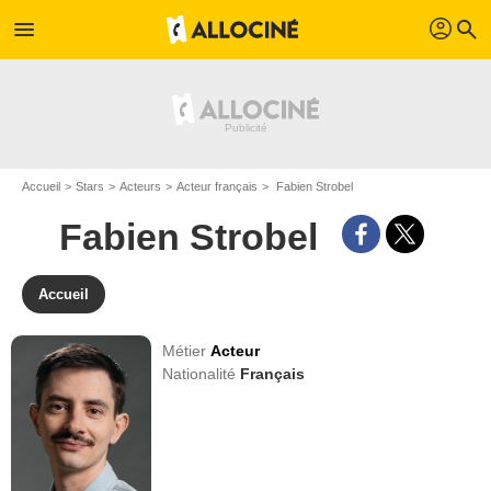
profil
menu
search
Accueil
Stars
Acteurs
Acteur français
Fabien Strobel
Fabien Strobel
Accueil
Métier
Acteur
Nationalité
Français