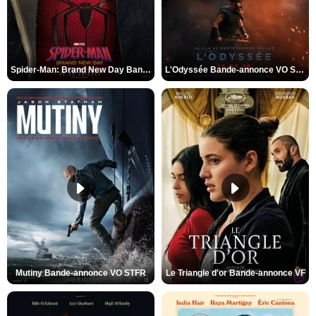
Spider-Man: Brand New Day Bande-annonce VO STFR
L'Odyssée Bande-annonce VO STFR
Mutiny Bande-annonce VO STFR
Le Triangle d'or Bande-annonce VF