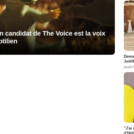
n candidat de The Voice est la voix
tilien
Demai
Judit
jeudi 
"J'ai
d'Hol