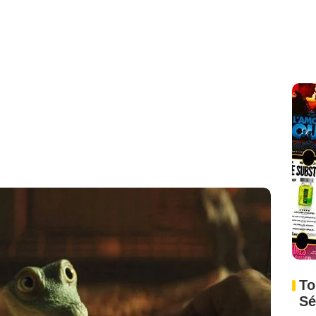
To
Sé