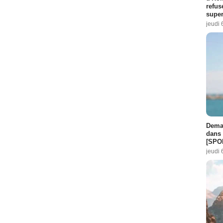
refus
super
jeudi 
Demai
dans 
[SPO
jeudi 