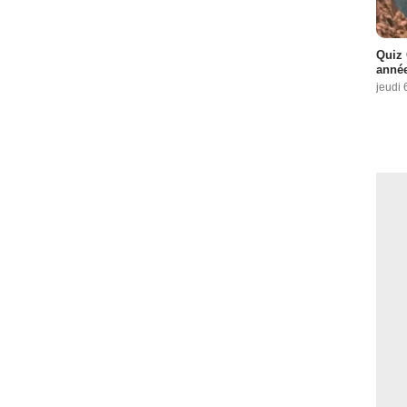
Quiz 
année
jeudi 