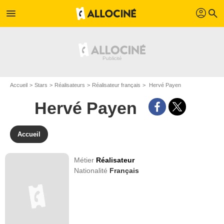
profil
menu
search
Accueil
Stars
Réalisateurs
Réalisateur français
Hervé Payen
Hervé Payen
Accueil
Métier
Réalisateur
Nationalité
Français