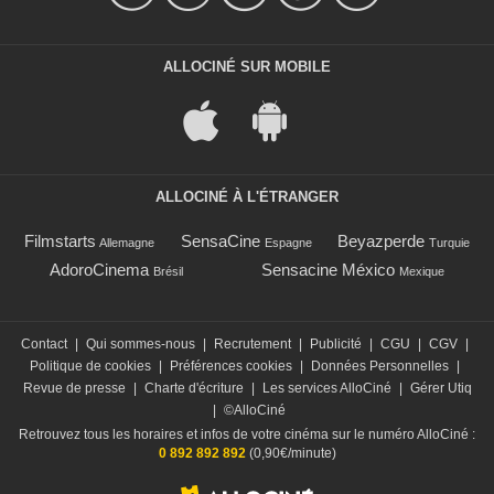
ALLOCINÉ SUR MOBILE
ALLOCINÉ À L'ÉTRANGER
Filmstarts
SensaCine
Beyazperde
Allemagne
Espagne
Turquie
AdoroCinema
Sensacine México
Brésil
Mexique
Contact
|
Qui sommes-nous
|
Recrutement
|
Publicité
|
CGU
|
CGV
|
Politique de cookies
|
Préférences cookies
|
Données Personnelles
|
Revue de presse
|
Charte d'écriture
|
Les services AlloCiné
|
Gérer Utiq
|
©AlloCiné
Retrouvez tous les horaires et infos de votre cinéma sur le numéro AlloCiné :
0 892 892 892
(0,90€/minute)