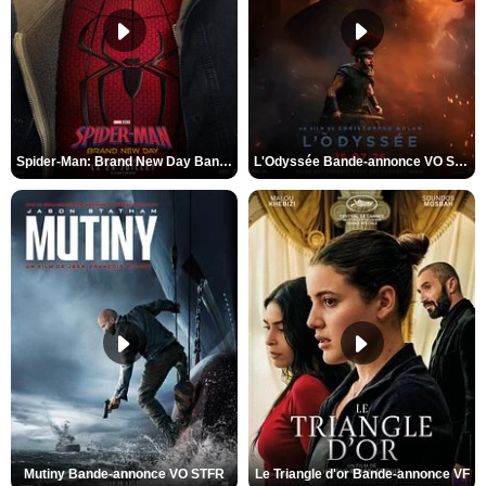
Spider-Man: Brand New Day Bande-annonce VO STFR
L'Odyssée Bande-annonce VO STFR
Mutiny Bande-annonce VO STFR
Le Triangle d'or Bande-annonce VF