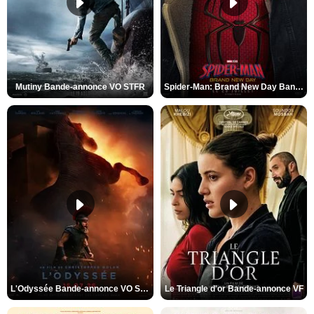
Mutiny Bande-annonce VO STFR
Spider-Man: Brand New Day Bande-annonce VO STFR
L'Odyssée Bande-annonce VO STFR
Le Triangle d'or Bande-annonce VF