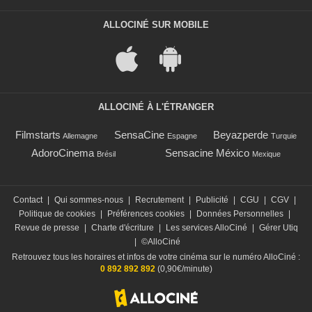
ALLOCINÉ SUR MOBILE
ALLOCINÉ À L'ÉTRANGER
Filmstarts
SensaCine
Beyazperde
Allemagne
Espagne
Turquie
AdoroCinema
Sensacine México
Brésil
Mexique
Contact
|
Qui sommes-nous
|
Recrutement
|
Publicité
|
CGU
|
CGV
|
Politique de cookies
|
Préférences cookies
|
Données Personnelles
|
Revue de presse
|
Charte d'écriture
|
Les services AlloCiné
|
Gérer Utiq
|
©AlloCiné
Retrouvez tous les horaires et infos de votre cinéma sur le numéro AlloCiné :
0 892 892 892
(0,90€/minute)