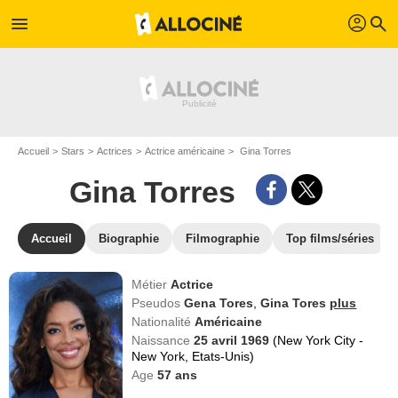
profil
menu
search
Accueil
Stars
Actrices
Actrice américaine
Gina Torres
Gina Torres
Accueil
Biographie
Filmographie
Top films/séries
Métier
Actrice
Pseudos
Gena Tores
,
Gina Tores
plus
Nationalité
Américaine
Naissance
25 avril 1969
(New York City -
New York, Etats-Unis)
Age
57
ans