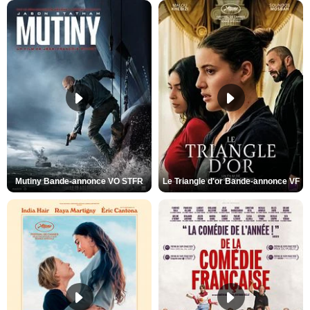
Mutiny Bande-annonce VO STFR
Le Triangle d'or Bande-annonce VF