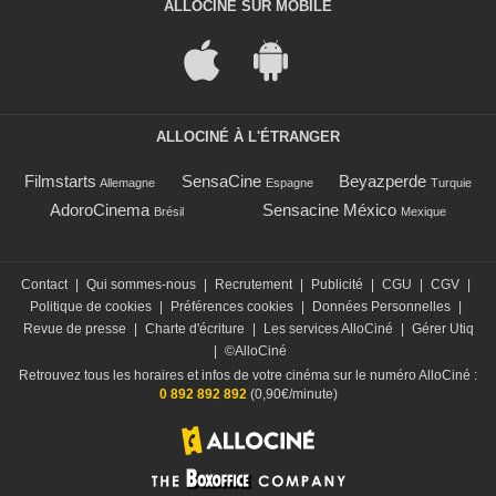
ALLOCINÉ SUR MOBILE
ALLOCINÉ À L'ÉTRANGER
Filmstarts
SensaCine
Beyazperde
Allemagne
Espagne
Turquie
AdoroCinema
Sensacine México
Brésil
Mexique
Contact
|
Qui sommes-nous
|
Recrutement
|
Publicité
|
CGU
|
CGV
|
Politique de cookies
|
Préférences cookies
|
Données Personnelles
|
Revue de presse
|
Charte d'écriture
|
Les services AlloCiné
|
Gérer Utiq
|
©AlloCiné
Retrouvez tous les horaires et infos de votre cinéma sur le numéro AlloCiné :
0 892 892 892
(0,90€/minute)