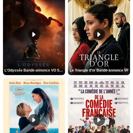
L'Odyssée Bande-annonce VO STFR
Le Triangle d'or Bande-annonce VF