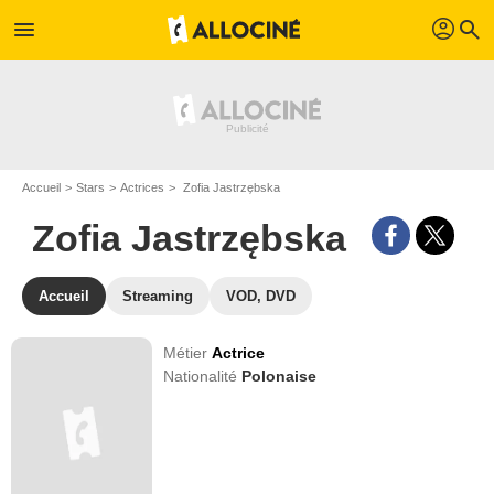
profil
menu
search
Accueil
Stars
Actrices
Zofia Jastrzębska
Zofia Jastrzębska
Accueil
Streaming
VOD, DVD
Métier
Actrice
Nationalité
Polonaise