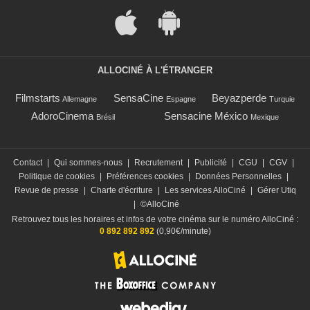
ALLOCINÉ À L'ÉTRANGER
Filmstarts
SensaCine
Beyazperde
Allemagne
Espagne
Turquie
AdoroCinema
Sensacine México
Brésil
Mexique
Contact
|
Qui sommes-nous
|
Recrutement
|
Publicité
|
CGU
|
CGV
|
Politique de cookies
|
Préférences cookies
|
Données Personnelles
|
Revue de presse
|
Charte d'écriture
|
Les services AlloCiné
|
Gérer Utiq
|
©AlloCiné
Retrouvez tous les horaires et infos de votre cinéma sur le numéro AlloCiné :
0 892 892 892
(0,90€/minute)