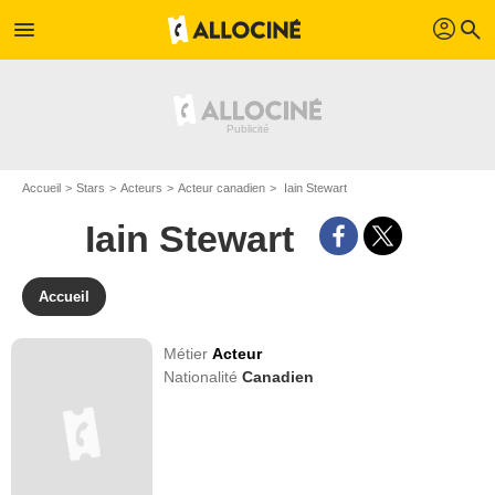
profil
menu
search
Accueil
Stars
Acteurs
Acteur canadien
Iain Stewart
Iain Stewart
Accueil
Métier
Acteur
Nationalité
Canadien