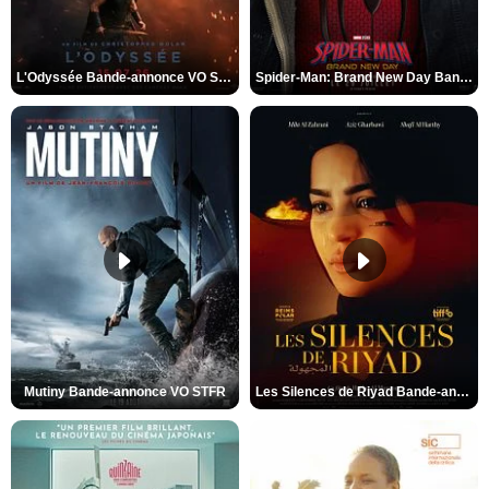
L'Odyssée Bande-annonce VO STFR
Spider-Man: Brand New Day Bande-annonce VO STFR
Mutiny Bande-annonce VO STFR
Les Silences de Riyad Bande-annonce VO STFR