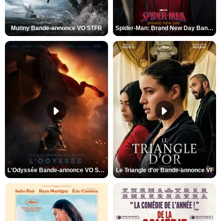
Mutiny Bande-annonce VO STFR
Spider-Man: Brand New Day Bande-annonce VO STFR
L'Odyssée Bande-annonce VO STFR
Le Triangle d'or Bande-annonce VF