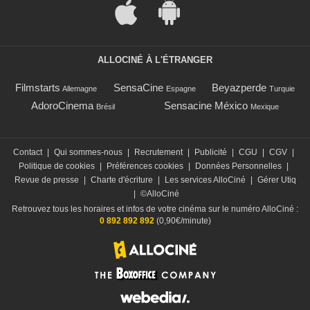
ALLOCINÉ À L'ÉTRANGER
Filmstarts
SensaCine
Beyazperde
Allemagne
Espagne
Turquie
AdoroCinema
Sensacine México
Brésil
Mexique
Contact
|
Qui sommes-nous
|
Recrutement
|
Publicité
|
CGU
|
CGV
|
Politique de cookies
|
Préférences cookies
|
Données Personnelles
|
Revue de presse
|
Charte d'écriture
|
Les services AlloCiné
|
Gérer Utiq
|
©AlloCiné
Retrouvez tous les horaires et infos de votre cinéma sur le numéro AlloCiné :
0 892 892 892
(0,90€/minute)