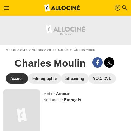
profil
menu
search
Accueil
Stars
Acteurs
Acteur français
Charles Moulin
Charles Moulin
Accueil
Filmographie
Streaming
VOD, DVD
Métier
Acteur
Nationalité
Français