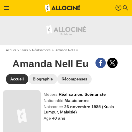
profil
menu
search
Accueil
Stars
Réalisatrices
Amanda Nell Eu
Amanda Nell Eu
Accueil
Biographie
Récompenses
Métiers
Réalisatrice,
Scénariste
Nationalité
Malaisienne
Naissance
26 novembre 1985
(Kuala
Lumpur, Malaisie)
Age
40
ans