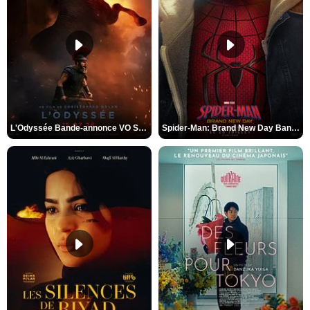
L'Odyssée Bande-annonce VO STFR
Spider-Man: Brand New Day Bande-annonce VO STFR