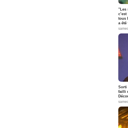
"Les 
c’est
tous 
a été 
samed
Sorti
failli
Décou
samed