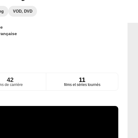
ng
VOD, DVD
ce
rançaise
42
11
ns de carrière
films et séries tournés