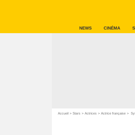
NEWS
CINÉMA
S
Accueil
Stars
Actrices
Actrice française
Syl