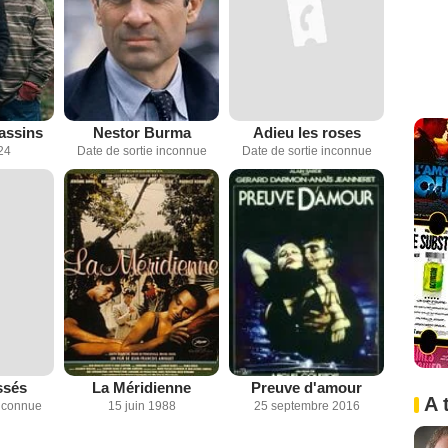
assins
Nestor Burma
Adieu les roses
24
Date de sortie inconnue
Date de sortie inconnue
ssés
La Méridienne
Preuve d'amour
A 
inconnue
15 juin 1988
25 septembre 2016