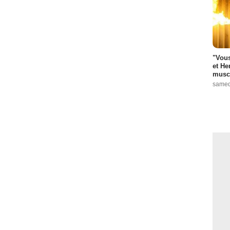
"Vous
et He
muscl
samed