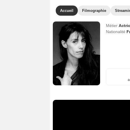
Accueil
Filmographie
Streami
Métier
Actri
Nationalité
F
a