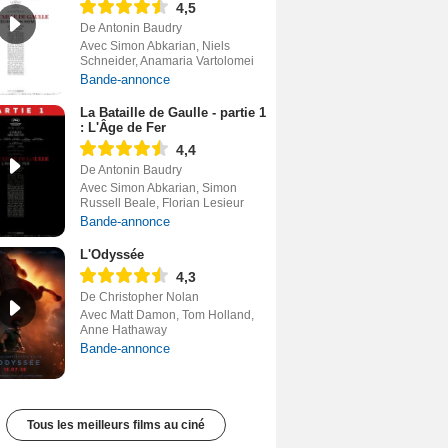
4,5
De Antonin Baudry
Avec Simon Abkarian, Niels
Schneider, Anamaria Vartolomei
Bande-annonce
La Bataille de Gaulle - partie 1
: L'Âge de Fer
4,4
De Antonin Baudry
Avec Simon Abkarian, Simon
Russell Beale, Florian Lesieur
Bande-annonce
L'Odyssée
4,3
De Christopher Nolan
Avec Matt Damon, Tom Holland,
Anne Hathaway
Bande-annonce
Tous les meilleurs films au ciné