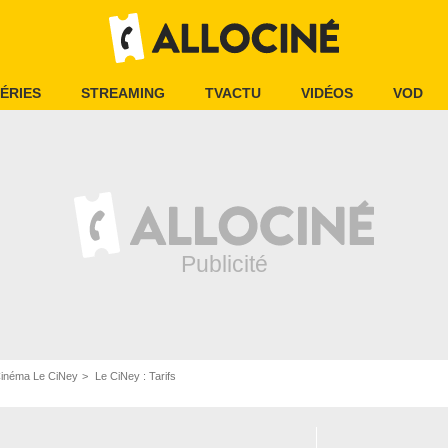
ÉRIES
STREAMING
TVACTU
VIDÉOS
VOD
inéma Le CiNey
Le CiNey : Tarifs