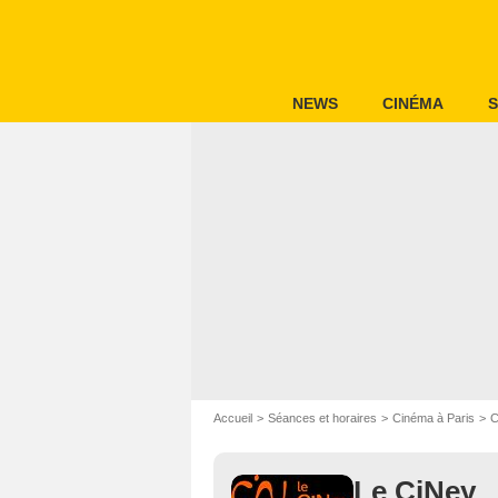
NEWS
CINÉMA
S
Accueil
Séances et horaires
Cinéma à Paris
C
Le CiNey