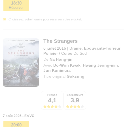
18:30
Réserver
Choisissez votre horaire pour réserver votre e-ticket.
The Strangers
6 juillet 2016
|
Drame
,
Epouvante-horreur
,
Policier
/
Corée Du Sud
De
Na Hong-jin
Avec
Do-Won Kwak
,
Hwang Jeong-min
,
Jun Kunimura
Titre original
Goksung
Presse
Spectateurs
4,1
3,9
7 août 2026 - En VO
20:00