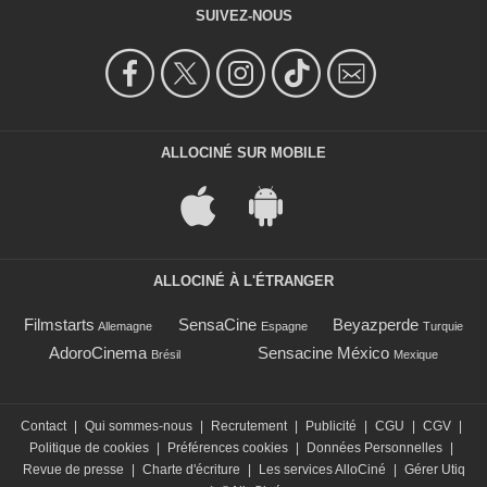
SUIVEZ-NOUS
ALLOCINÉ SUR MOBILE
ALLOCINÉ À L'ÉTRANGER
Filmstarts
SensaCine
Beyazperde
Allemagne
Espagne
Turquie
AdoroCinema
Sensacine México
Brésil
Mexique
Contact
|
Qui sommes-nous
|
Recrutement
|
Publicité
|
CGU
|
CGV
|
Politique de cookies
|
Préférences cookies
|
Données Personnelles
|
Revue de presse
|
Charte d'écriture
|
Les services AlloCiné
|
Gérer Utiq