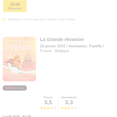
15:50
Réserver
Choisissez votre horaire pour réserver votre e-ticket.
La Grande rêvasion
28 janvier 2026
|
Animation
,
Famille
/
France
,
Belgique
Dès 3 ans
Presse
Spectateurs
3,5
3,3
7 août 2026 - En VF