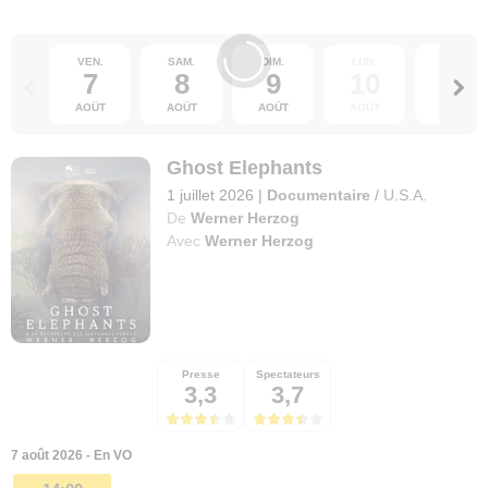
VEN.
SAM.
DIM.
LUN.
MAR.
7
8
9
10
11
AOÛT
AOÛT
AOÛT
AOÛT
AOÛT
Ghost Elephants
1 juillet 2026
|
Documentaire
/
U.S.A.
De
Werner Herzog
Avec
Werner Herzog
Presse
Spectateurs
3,3
3,7
7 août 2026 - En VO