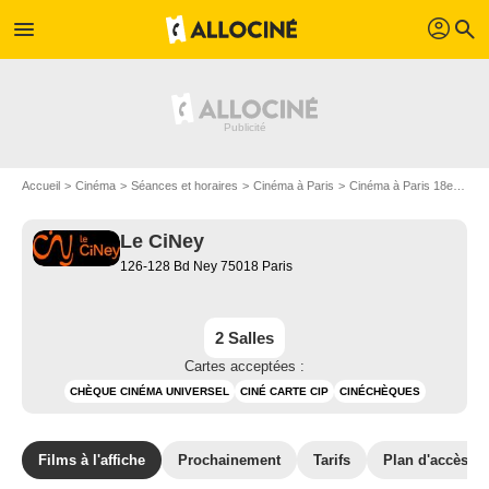
profil
menu
search
Accueil
Cinéma
Séances et horaires
Cinéma à Paris
Cinéma à Paris 18e arrondissement
Le CiNey
126-128 Bd Ney 75018 Paris
2 Salles
Cartes acceptées :
CHÈQUE CINÉMA UNIVERSEL
CINÉ CARTE CIP
CINÉCHÈQUES
Films à l'affiche
Prochainement
Tarifs
Plan d'accès