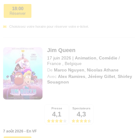
18:00
Réserver
Choisissez votre horaire pour réserver votre e-ticket.
Jim Queen
17 juin 2026
|
Animation
,
Comédie
/
France
,
Belgique
De
Marco Nguyen
,
Nicolas Athane
Avec
Alex Ramires
,
Jérémy Gillet
,
Shirley
Souagnon
Presse
Spectateurs
4,1
4,3
7 août 2026 - En VF