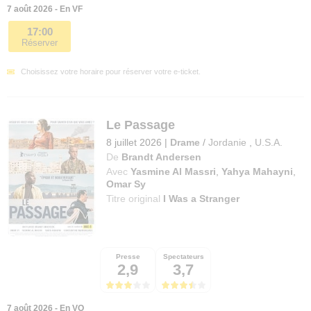
7 août 2026 - En VF
17:00
Réserver
Choisissez votre horaire pour réserver votre e-ticket.
Le Passage
8 juillet 2026
|
Drame
/
Jordanie
,
U.S.A.
De
Brandt Andersen
Avec
Yasmine Al Massri
,
Yahya Mahayni
,
Omar Sy
Titre original
I Was a Stranger
Presse
Spectateurs
2,9
3,7
7 août 2026 - En VO