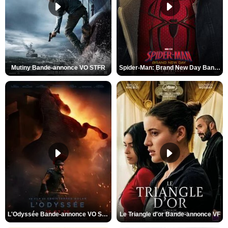
Mutiny Bande-annonce VO STFR
Spider-Man: Brand New Day Bande-annonce VO STFR
L'Odyssée Bande-annonce VO STFR
Le Triangle d'or Bande-annonce VF