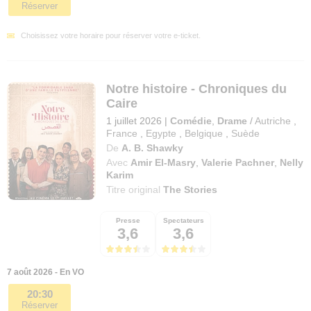
Réserver
Choisissez votre horaire pour réserver votre e-ticket.
Notre histoire - Chroniques du
Caire
1 juillet 2026
|
Comédie
,
Drame
/
Autriche
,
France
,
Egypte
,
Belgique
,
Suède
De
A. B. Shawky
Avec
Amir El-Masry
,
Valerie Pachner
,
Nelly
Karim
Titre original
The Stories
Presse
Spectateurs
3,6
3,6
7 août 2026 - En VO
20:30
Réserver