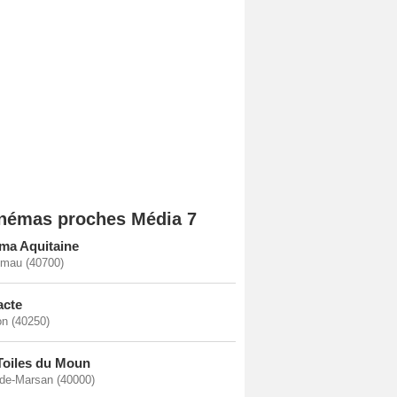
némas proches Média 7
ma Aquitaine
mau (40700)
acte
n (40250)
Toiles du Moun
de-Marsan (40000)