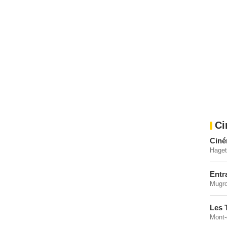
Ci
Ciné
Haget
Entr
Mugro
Les 
Mont-