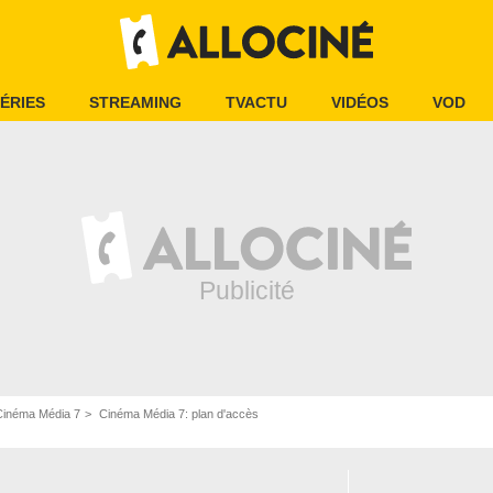
ÉRIES
STREAMING
TVACTU
VIDÉOS
VOD
Cinéma Média 7
Cinéma Média 7: plan d'accès