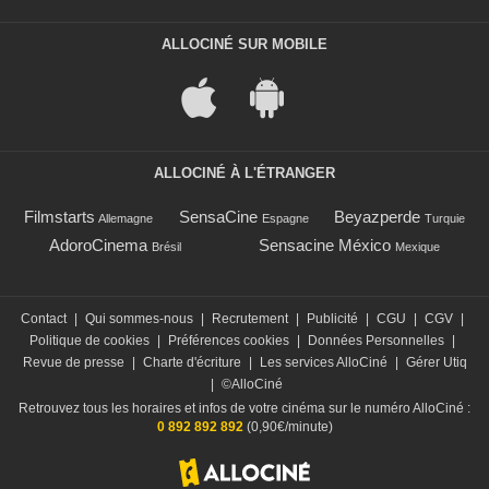
ALLOCINÉ SUR MOBILE
ALLOCINÉ À L'ÉTRANGER
Filmstarts
SensaCine
Beyazperde
Allemagne
Espagne
Turquie
AdoroCinema
Sensacine México
Brésil
Mexique
Contact
|
Qui sommes-nous
|
Recrutement
|
Publicité
|
CGU
|
CGV
|
Politique de cookies
|
Préférences cookies
|
Données Personnelles
|
Revue de presse
|
Charte d'écriture
|
Les services AlloCiné
|
Gérer Utiq
|
©AlloCiné
Retrouvez tous les horaires et infos de votre cinéma sur le numéro AlloCiné :
0 892 892 892
(0,90€/minute)