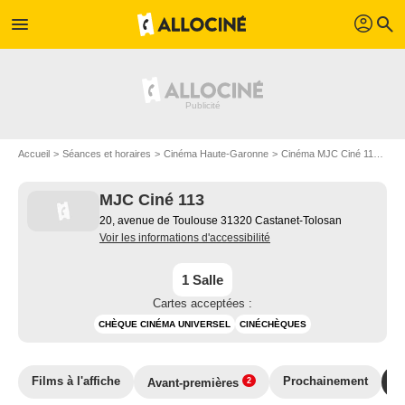
profil
menu
search
Accueil
Séances et horaires
Cinéma Haute-Garonne
Cinéma MJC Ciné 113
MJ
MJC Ciné 113
20, avenue de Toulouse 31320 Castanet-Tolosan
Voir les informations d'accessibilité
1 Salle
Cartes acceptées :
CHÈQUE CINÉMA UNIVERSEL
CINÉCHÈQUES
Films à l'affiche
Prochainement
T
Avant-premières
2