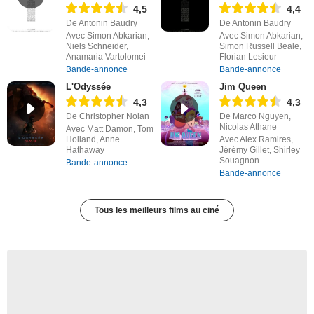
4,5
4,4
De Antonin Baudry
De Antonin Baudry
Avec Simon Abkarian,
Avec Simon Abkarian,
Niels Schneider,
Simon Russell Beale,
Anamaria Vartolomei
Florian Lesieur
Bande-annonce
Bande-annonce
L'Odyssée
Jim Queen
4,3
4,3
De Christopher Nolan
De Marco Nguyen,
Nicolas Athane
Avec Matt Damon, Tom
Holland, Anne
Avec Alex Ramires,
Hathaway
Jérémy Gillet, Shirley
Souagnon
Bande-annonce
Bande-annonce
Tous les meilleurs films au ciné