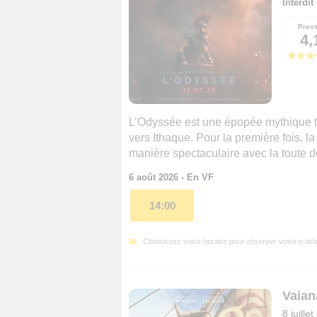
Interdit
Pres
4,
L’Odyssée est une épopée mythique to
vers Ithaque. Pour la première fois, l
manière spectaculaire avec la toute 
6 août 2026 - En VF
14:00
Choisissez votre horaire pour réserver votre e-tick
Vaian
8 juille