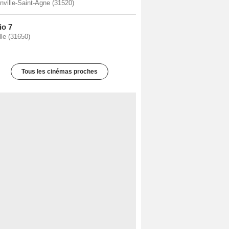
ville-Saint-Agne (31520)
io 7
lle (31650)
Tous les cinémas proches