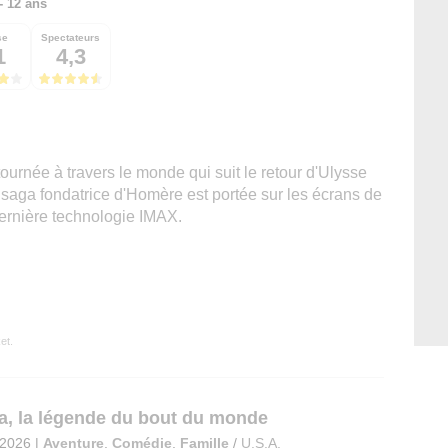
 - 12 ans
se
Spectateurs
1
4,3
urnée à travers le monde qui suit le retour d'Ulysse
a saga fondatrice d'Homère est portée sur les écrans de
dernière technologie IMAX.
et.
a, la légende du bout du monde
t 2026
|
Aventure
,
Comédie
,
Famille
/
U.S.A.