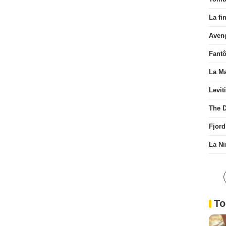
La fi
Aven
Fant
La Ma
Levit
The D
Fjord
La Ni
To