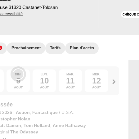
ouse 31320 Castanet-Tolosan
'accessibilité
CHÈQUE C
Prochainement
Tarifs
Plan d'accès
2
DIM.
LUN.
MAR.
MER.
JEU.
9
10
11
12
13
AOÛT
AOÛT
AOÛT
AOÛT
AOÛT
yssée
et 2026
|
Action
,
Fantastique
/
U.S.A.
istopher Nolan
att Damon
,
Tom Holland
,
Anne Hathaway
iginal
The Odyssey