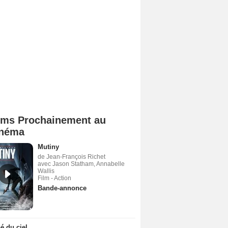
lms Prochainement au
néma
Mutiny
de Jean-François Richet
avec Jason Statham, Annabelle
Wallis
Film - Action
Bande-annonce
 du ciel