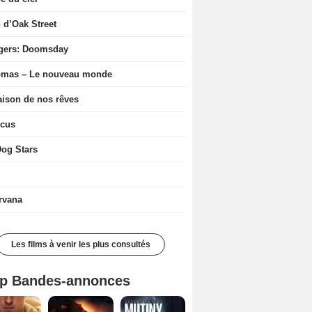
n d’Oak Street
gers: Doomsday
ômas – Le nouveau monde
ison de nos rêves
icus
og Stars
rvana
Les films à venir les plus consultés
p Bandes-annonces
Spider-Man: Brand New Day Bande-annonce VO STFR
L'Odyssée Bande-annonce VO STFR
Mutiny Bande-annonce VO STFR