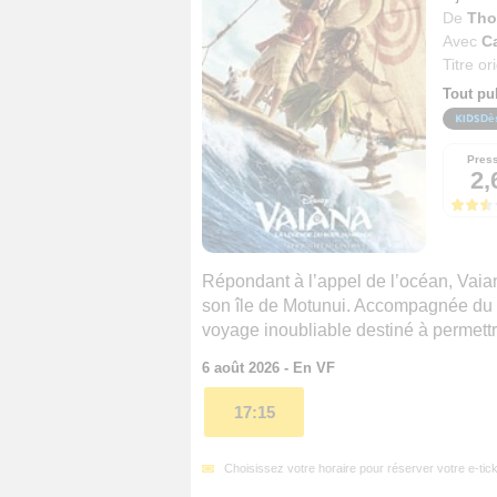
De
Tho
Avec
Ca
Titre or
Tout pu
Dè
Pres
2,
Répondant à l’appel de l’océan, Vaiana
son île de Motunui. Accompagnée du 
voyage inoubliable destiné à permett
6 août 2026 - En VF
17:15
Choisissez votre horaire pour réserver votre e-tick