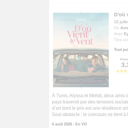
D'où v
15 juill
De
Ame
Avec
E
Titre or
Tout pu
Pres
3,
À Tunis, Alyssa et Mehdi, deux amis 
pays traversé par des tensions socia
d’art dont le prix est une résidence art
Seul obstacle : le concours se tient à
6 août 2026 - En VO