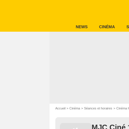
NEWS
CINÉMA
S
Accueil
Cinéma
Séances et horaires
Cinéma 
MJC Ciné 