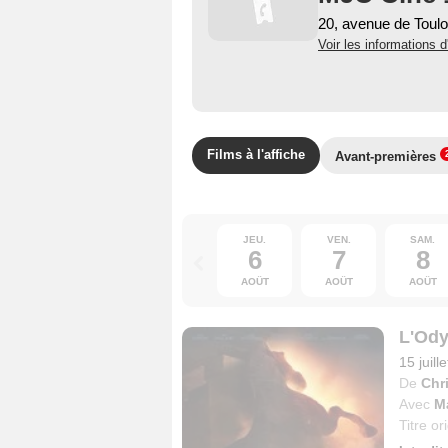
20, avenue de Toul
Voir les informations d
Films à l'affiche
Avant-premières
JEU.
VEN.
SAM.
6
7
8
AOÛT
AOÛT
AOÛT
L'Od
15 juill
De
Chr
Avec
M
Titre or