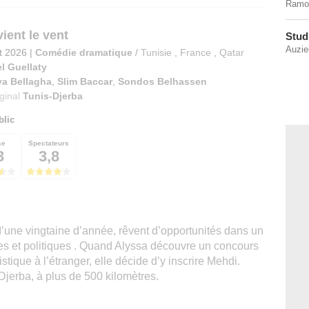
Ramon
ient le vent
Stud
Auzie
et 2026
|
Comédie dramatique
/
Tunisie
,
France
,
Qatar
l Guellaty
ya Bellagha
,
Slim Baccar
,
Sondos Belhassen
iginal
Tunis-Djerba
blic
se
Spectateurs
3
3,8
d’une vingtaine d’année, rêvent d’opportunités dans un
les et politiques . Quand Alyssa découvre un concours
istique à l’étranger, elle décide d’y inscrire Mehdi.
 Djerba, à plus de 500 kilomètres.