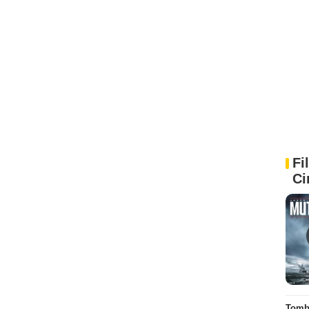
Fi
Ci
Tombé