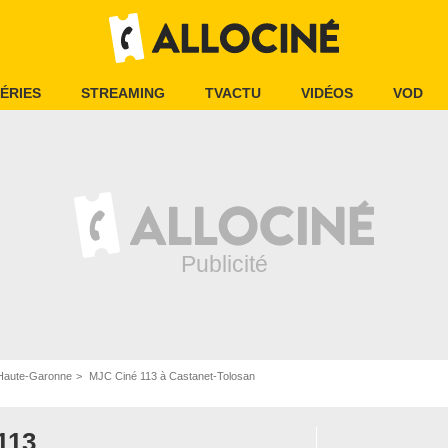
ÉRIES
STREAMING
TVACTU
VIDÉOS
VOD
Haute-Garonne
MJC Ciné 113 à Castanet-Tolosan
113