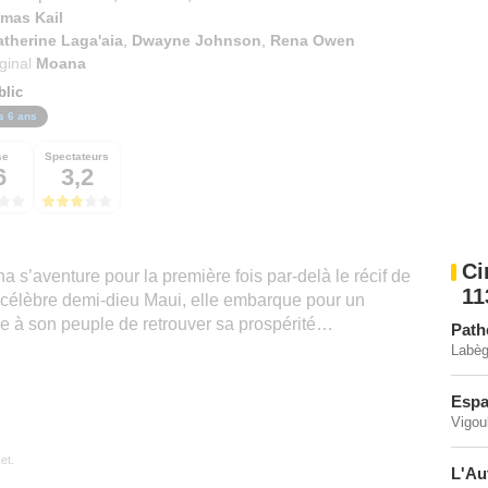
mas Kail
therine Laga'aia
,
Dwayne Johnson
,
Rena Owen
iginal
Moana
blic
s 6 ans
se
Spectateurs
6
3,2
Ci
 s’aventure pour la première fois par-delà le récif de
11
célèbre demi-dieu Maui, elle embarque pour un
re à son peuple de retrouver sa prospérité…
Path
Labèg
Espa
Vigou
et.
L'Au