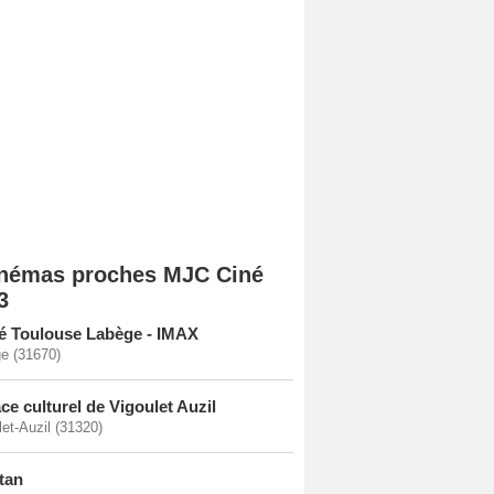
némas proches MJC Ciné
3
é Toulouse Labège - IMAX
e (31670)
ce culturel de Vigoulet Auzil
let-Auzil (31320)
tan