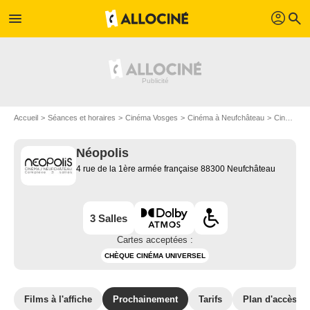
profil
menu
search
Accueil
Séances et horaires
Cinéma Vosges
Cinéma à Neufchâteau
Cinéma Néopolis
Néopolis
4 rue de la 1ère armée française 88300 Neufchâteau
3 Salles
Cartes acceptées :
CHÈQUE CINÉMA UNIVERSEL
Films à l'affiche
Prochainement
Tarifs
Plan d'accès