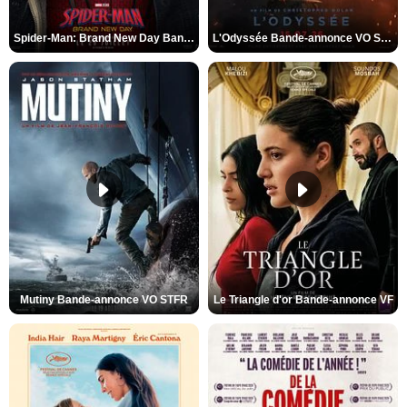
Spider-Man: Brand New Day Bande-annonce VO STFR
L'Odyssée Bande-annonce VO STFR
Mutiny Bande-annonce VO STFR
Le Triangle d'or Bande-annonce VF