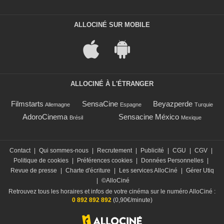
ALLOCINÉ SUR MOBILE
ALLOCINÉ À L'ÉTRANGER
Filmstarts
SensaCine
Beyazperde
Allemagne
Espagne
Turquie
AdoroCinema
Sensacine México
Brésil
Mexique
Contact
|
Qui sommes-nous
|
Recrutement
|
Publicité
|
CGU
|
CGV
|
Politique de cookies
|
Préférences cookies
|
Données Personnelles
|
Revue de presse
|
Charte d'écriture
|
Les services AlloCiné
|
Gérer Utiq
|
©AlloCiné
Retrouvez tous les horaires et infos de votre cinéma sur le numéro AlloCiné :
0 892 892 892
(0,90€/minute)