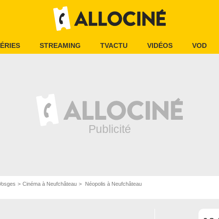
ÉRIES
STREAMING
TVACTU
VIDÉOS
VOD
Vosges
Cinéma à Neufchâteau
Néopolis à Neufchâteau