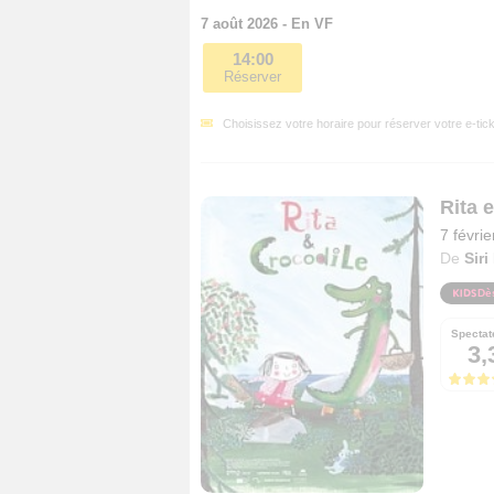
7 août 2026 - En VF
14:00
Réserver
Choisissez votre horaire pour réserver votre e-tick
Rita 
7 févri
De
Siri
Dè
Spectat
3,