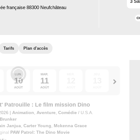
3 Sa
mée française 88300 Neufchâteau
C
Tarifs
Plan d'accès
LUN.
MAR.
MER.
JEU.
VEN.
10
11
12
13
14
AOÛT
AOÛT
AOÛT
AOÛT
AOÛT
' Patrouille : Le film mission Dino
2026
|
Animation
,
Aventure
,
Comédie
/
U.S.A.
 Brunker
ain Janjua
,
Carter Young
,
Mckenna Grace
iginal
PAW Patrol: The Dino Movie