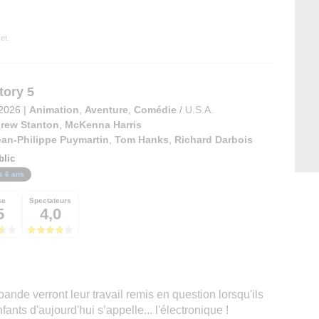
et.
tory 5
 2026
|
Animation
,
Aventure
,
Comédie
/
U.S.A.
rew Stanton
,
McKenna Harris
ean-Philippe Puymartin
,
Tom Hanks
,
Richard Darbois
blic
s 6 ans
se
Spectateurs
5
4,0
bande verront leur travail remis en question lorsqu'ils
ants d'aujourd'hui s’appelle... l'électronique !