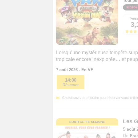
Tout pu
Dè
Pres
3,
Lorsqu’une mystérieuse tempête surpre
tropicale encore inexplorée… et peup
7 août 2026 - En VF
14:00
Réserver
Choisissez votre horaire pour réserver votre e-tick
Les 
SORTI CETTE SEMAINE
5 août 
De
Fra