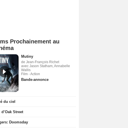
lms Prochainement au
néma
Mutiny
de Jean-François Richet
avec Jason Statham, Annabelle
Wallis
Film - Action
Bande-annonce
 du ciel
n d’Oak Street
gers: Doomsday