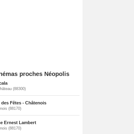
némas proches Néopolis
cala
hâteau (88300)
e des Fêtes - Châtenois
nois (88170)
e Ernest Lambert
nois (88170)