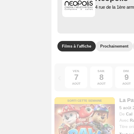
4 rue de la 1ère ar
Films à l'affiche
Prochainement
VEN.
SAM.
DIM.
7
8
9
AOÛT
AOÛT
AOÛT
La Pat
SORTI CETTE SEMAINE
5 août 
De
Cal
Avec
R
Titre or