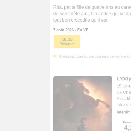
Rita, petite fille de quatre ans au c
de son fidèle ami, Crocodile qui vit
tout bon crocodile qu’il est.
7 août 2026 - En VF
16:15
Réserver
Choisissez votre horaire pour réserver votre e-tick
L'Od
15 juill
De
Chr
Avec
M
Titre or
Interdit
Pres
4,