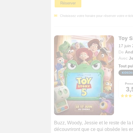
Réserver
Choisissez votre horaire pour réserver votre e-tick
Toy S
17 juin
De
And
Avec
J
Tout pu
Dè
Pres
3,
Buzz, Woody, Jessie et le reste de la 
découvriront que ce qui obsède les enf