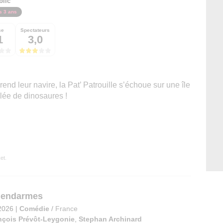
blic
s 3 ans
se
Spectateurs
1
3,0
nd leur navire, la Pat’ Patrouille s’échoue sur une île
lée de dinosaures !
et.
Gendarmes
2026
|
Comédie
/
France
nçois Prévôt-Leygonie
,
Stephan Archinard