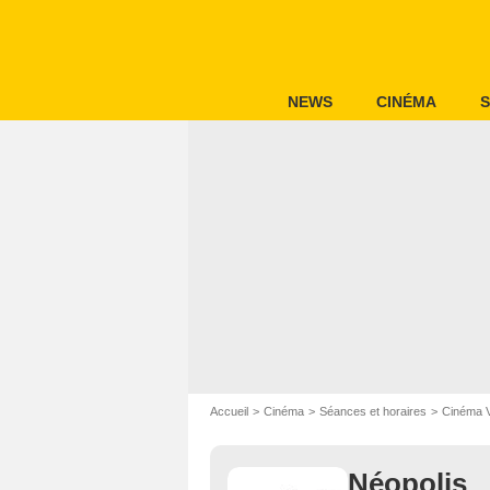
NEWS
CINÉMA
S
Accueil
Cinéma
Séances et horaires
Cinéma 
Néopolis