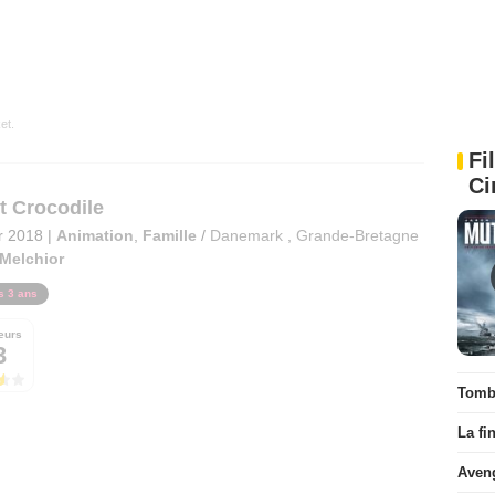
et.
Fi
Ci
et Crocodile
er 2018
|
Animation
,
Famille
/
Danemark
,
Grande-Bretagne
 Melchior
s 3 ans
eurs
3
Tombé
La fi
Aven