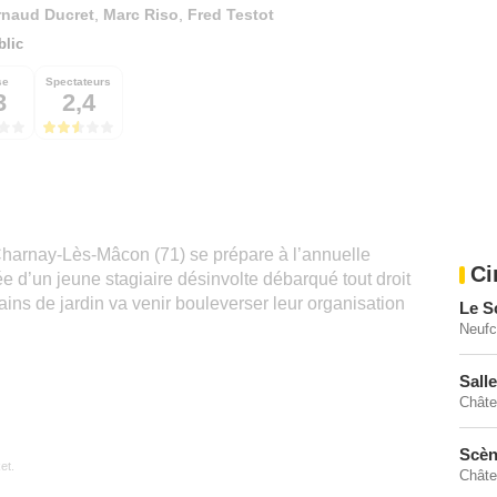
rnaud Ducret
,
Marc Riso
,
Fred Testot
blic
se
Spectateurs
3
2,4
Charnay-Lès-Mâcon (71) se prépare à l’annuelle
Ci
e d’un jeune stagiaire désinvolte débarqué tout droit
ains de jardin va venir bouleverser leur organisation
Le S
Neufc
Sall
Châte
Scèn
et.
Châte