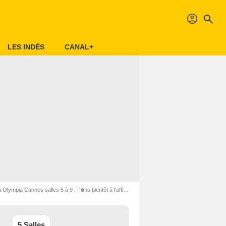
profil
search
LES INDÉS
CANAL+
ympia Cannes salles 5 à 9 : Films bientôt à l'affiche
5 Salles