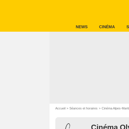
NEWS
CINÉMA
S
Accueil
Séances et horaires
Cinéma Alpes-Mari
Cinéma Oly