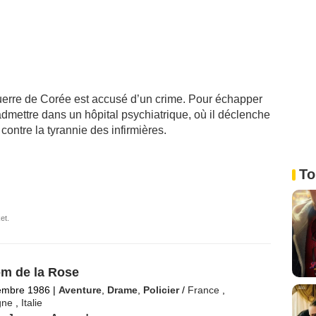
uerre de Corée est accusé d’un crime. Pour échapper
it admettre dans un hôpital psychiatrique, où il déclenche
contre la tyrannie des infirmières.
To
et.
m de la Rose
embre 1986
|
Aventure
,
Drame
,
Policier
/
France
,
gne
,
Italie