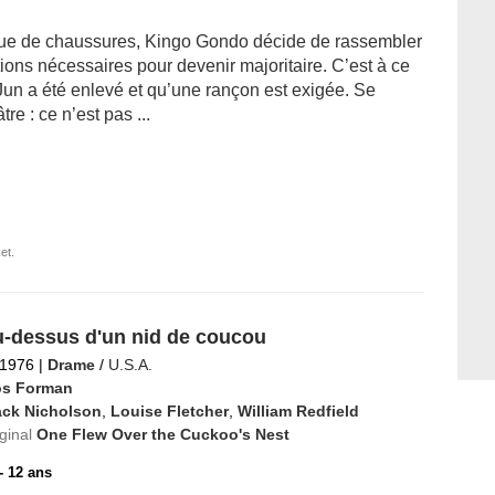
ique de chaussures, Kingo Gondo décide de rassembler
tions nécessaires pour devenir majoritaire. C’est à ce
Jun a été enlevé et qu’une rançon est exigée. Se
re : ce n’est pas ...
et.
u-dessus d'un nid de coucou
 1976
|
Drame
/
U.S.A.
os Forman
ack Nicholson
,
Louise Fletcher
,
William Redfield
iginal
One Flew Over the Cuckoo's Nest
 - 12 ans