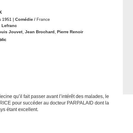
k
s 1951
|
Comédie
/
France
 Lefranc
ouis Jouvet
,
Jean Brochard
,
Pierre Renoir
blic
cine qu’il fait passer avant l’intérêt des malades, le
ICE pour succéder au docteur PARPALAID dont la
ays étant excellent.