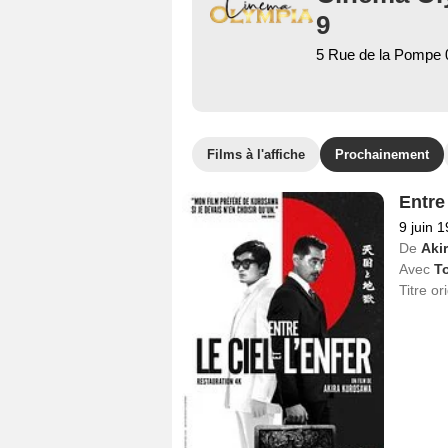
9
5 Rue de la Pompe
Films à l'affiche
Prochainement
Entre 
9 juin 
De
Aki
Avec
T
Titre or