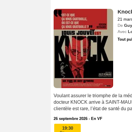
Knoc
21 mar
De
Guy
Avec
L
Tout pu
Voulant assurer le triomphe de la méde
docteur KNOCK arrive à SAINT-MAUR
clientèle est rare, l’état de santé du p
26 septembre 2026 - En VF
19:30