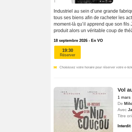
Industriel au sein d’une grande fabr
tous ses biens afin de racheter les ac
moment-là qu’il apprend que son fils 
produit alors un véritable coup de théât
18 septembre 2026 - En VO
19:30
Réserver
Choisissez votre horaire pour réserver votre e-tick
Vol a
1 mars
De
Mil
Avec
J
Titre or
Interdit