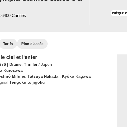
CHÈQUE C
 06400 Cannes
Tarifs
Plan d'accès
le ciel et l'enfer
1976
|
Drame
,
Thriller
/
Japon
ra Kurosawa
oshirô Mifune
,
Tatsuya Nakadai
,
Kyôko Kagawa
iginal
Tengoku to jigoku