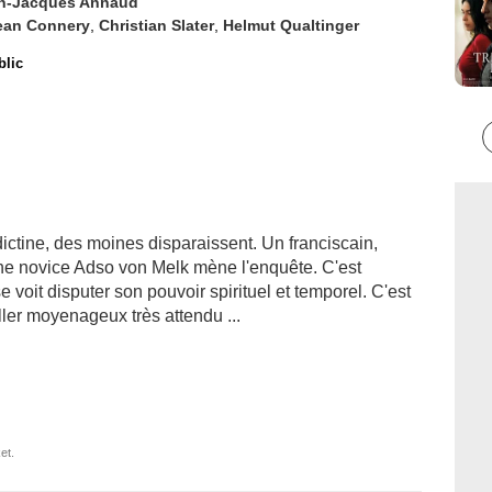
n-Jacques Annaud
ean Connery
,
Christian Slater
,
Helmut Qualtinger
blic
ctine, des moines disparaissent. Un franciscain,
ne novice Adso von Melk mène l'enquête. C'est
se voit disputer son pouvoir spirituel et temporel. C'est
iller moyenageux très attendu ...
et.