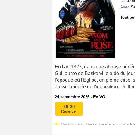
De
Jea
Avec
S
Tout pu
En l'an 1327, dans une abbaye bénédi
Guillaume de Baskerville aidé du jeu
l'époque où l'Eglise, en pleine crise, 
aussi l'apogée de l'inquisition. Un thr
24 septembre 2026 - En VO
19:30
Réserver
Choisissez votre horaire pour réserver votre e-tick