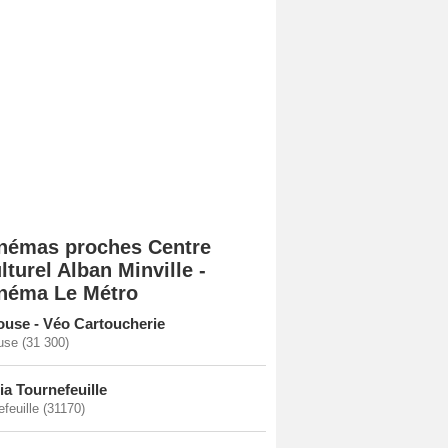
némas proches Centre
lturel Alban Minville -
néma Le Métro
ouse - Véo Cartoucherie
use (31 300)
ia Tournefeuille
feuille (31170)