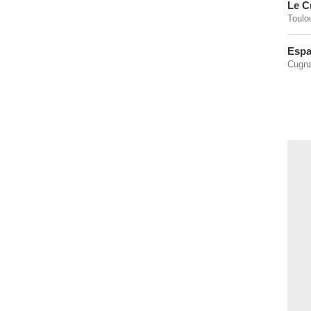
Le C
Toulo
Espa
Cugna