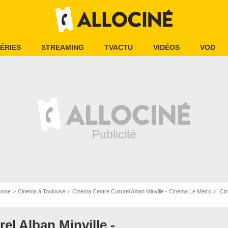
ÉRIES
STREAMING
TVACTU
VIDÉOS
VOD
onne
Cinéma à Toulouse
Cinéma Centre Culturel Alban Minville - Cinéma Le Métro
Ciné
el Alban Minville -