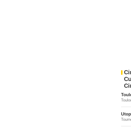
Ci
Cu
Ci
Toul
Toulo
Utop
Tourne