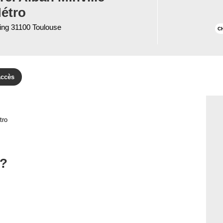
étro
King 31100 Toulouse
C
accès
tro
 ?