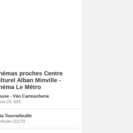
némas proches Centre
lturel Alban Minville -
néma Le Métro
ouse - Véo Cartoucherie
use (31 300)
ia Tournefeuille
feuille (31170)