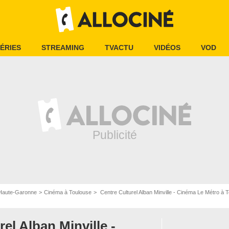
ÉRIES
STREAMING
TVACTU
VIDÉOS
VOD
Haute-Garonne
Cinéma à Toulouse
Centre Culturel Alban Minville - Cinéma Le Métro à 
el Alban Minville -