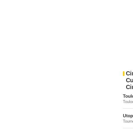
Ci
Cu
Ci
Toul
Toulo
Utop
Tourne