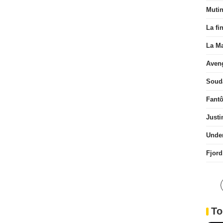
Muti
La fi
La Ma
Aven
Soud
Fant
Justi
Unde
Fjord
To