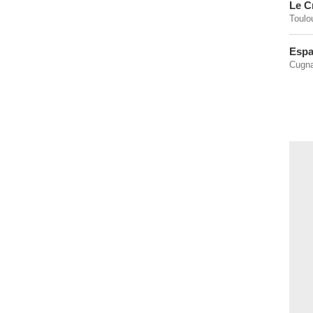
Le C
Toulo
Espa
Cugna