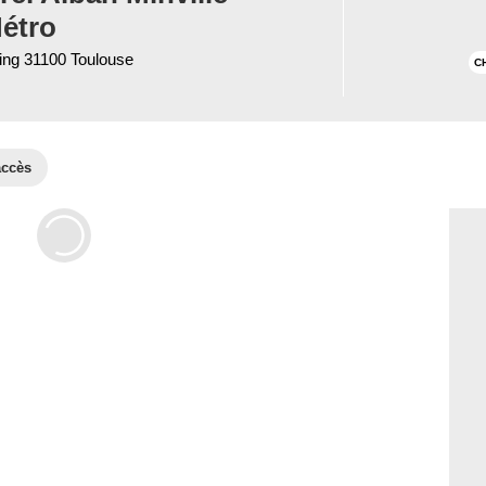
étro
King 31100 Toulouse
C
accès