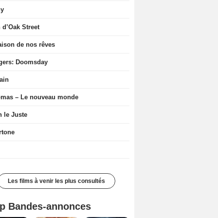
ny
n d’Oak Street
ison de nos rêves
gers: Doomsday
ain
ômas – Le nouveau monde
n le Juste
rtone
Les films à venir les plus consultés
p Bandes-annonces
L'Odyssée Bande-annonce VO STFR
Spider-Man: Brand New Day Bande-annonce VO STFR
Mutiny Bande-annonce VO STFR