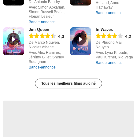
De Antonin Baudry
Holland, Anne
Avec Simon Abkarian,
Hathaway
Simon Russell Beale,
Bande-annonce
Florian Lesieur
Bande-annonce
Jim Queen
In Waves
4,3
4,2
De Marco Nguyen,
De Phuong Mai
Nicolas Athane
Nguyen
Avec Alex Ramires,
Avec Lyna Khoudri,
Jérémy Gillet, Shirley
Paul Kircher, Rio Vega
Souagnon
Bande-annonce
Bande-annonce
Tous les meilleurs films au ciné