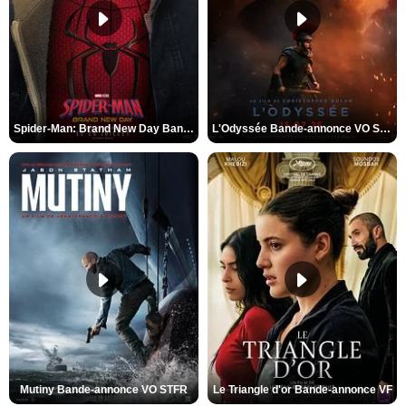
Spider-Man: Brand New Day Bande-annonce VO STFR
L'Odyssée Bande-annonce VO STFR
Mutiny Bande-annonce VO STFR
Le Triangle d'or Bande-annonce VF