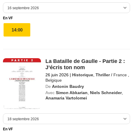
En VF
14:00
La Bataille de Gaulle - Partie 2 :
J’écris ton nom
26 juin 2026
|
Historique
,
Thriller
/
France
,
Belgique
De
Antonin Baudry
Avec
Simon Abkarian
,
Niels Schneider
,
Anamaria Vartolomei
En VF