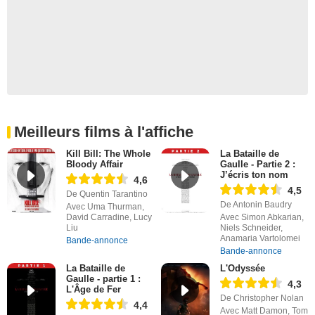
Meilleurs films à l'affiche
Kill Bill: The Whole
La Bataille de
Bloody Affair
Gaulle - Partie 2 :
J’écris ton nom
4,6
4,5
De Quentin Tarantino
De Antonin Baudry
Avec Uma Thurman,
David Carradine, Lucy
Avec Simon Abkarian,
Liu
Niels Schneider,
Anamaria Vartolomei
Bande-annonce
Bande-annonce
La Bataille de
L'Odyssée
Gaulle - partie 1 :
4,3
L'Âge de Fer
De Christopher Nolan
4,4
Avec Matt Damon, Tom