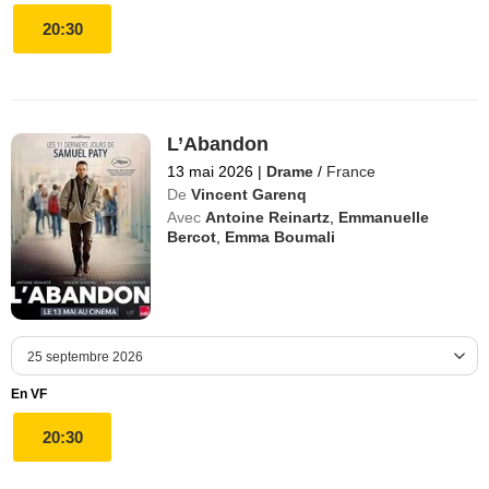
20:30
L’Abandon
13 mai 2026
|
Drame
/
France
De
Vincent Garenq
Avec
Antoine Reinartz
,
Emmanuelle
Bercot
,
Emma Boumali
En VF
20:30