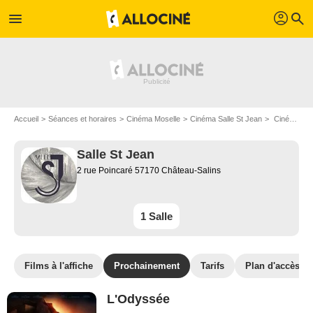
profil
menu
search
Accueil
Séances et horaires
Cinéma Moselle
Cinéma Salle St Jean
Cinéma Salle St Jean : Films bientôt à l'affiche
Salle St Jean
2 rue Poincaré 57170 Château-Salins
1 Salle
Films à l'affiche
Prochainement
Tarifs
Plan d'accès
L'Odyssée