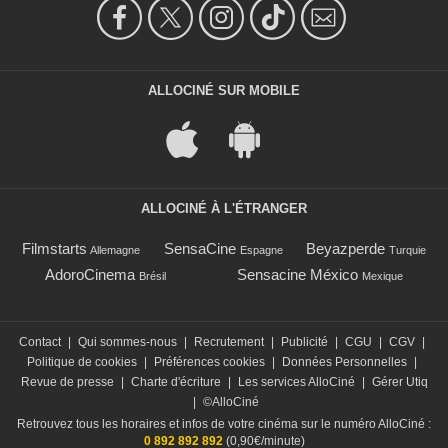
ALLOCINÉ SUR MOBILE
ALLOCINÉ À L'ÉTRANGER
Filmstarts
SensaCine
Beyazperde
Allemagne
Espagne
Turquie
AdoroCinema
Sensacine México
Brésil
Mexique
Contact
|
Qui sommes-nous
|
Recrutement
|
Publicité
|
CGU
|
CGV
|
Politique de cookies
|
Préférences cookies
|
Données Personnelles
|
Revue de presse
|
Charte d'écriture
|
Les services AlloCiné
|
Gérer Utiq
|
©AlloCiné
Retrouvez tous les horaires et infos de votre cinéma sur le numéro AlloCiné :
0 892 892 892
(0,90€/minute)