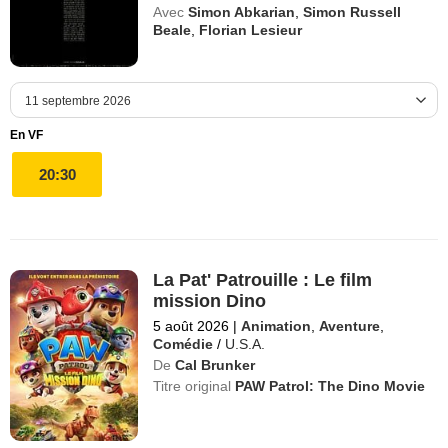
Avec
Simon Abkarian
,
Simon Russell
Beale
,
Florian Lesieur
En VF
20:30
La Pat' Patrouille : Le film
mission Dino
5 août 2026
|
Animation
,
Aventure
,
Comédie
/
U.S.A.
De
Cal Brunker
Titre original
PAW Patrol: The Dino Movie