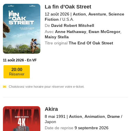
La fin d’Oak Street
12 août 2026
|
Action
,
Aventure
,
Science
Fiction
/
U.S.A.
De
David Robert Mitchell
Avec
Anne Hathaway
,
Ewan McGregor
,
Maisy Stella
Titre original
The End Of Oak Street
11 août 2026 - En VF
20:00
Réserver
Choisissez votre horaire pour réserver votre e-ticket.
Akira
8 mai 1991
|
Action
,
Animation
,
Drame
/
Japon
Date de reprise
9 septembre 2026