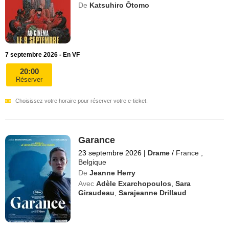
De
Katsuhiro Ôtomo
7 septembre 2026 - En VF
20:00
Réserver
Choisissez votre horaire pour réserver votre e-ticket.
Garance
23 septembre 2026
|
Drame
/
France
,
Belgique
De
Jeanne Herry
Avec
Adèle Exarchopoulos
,
Sara
Giraudeau
,
Sarajeanne Drillaud