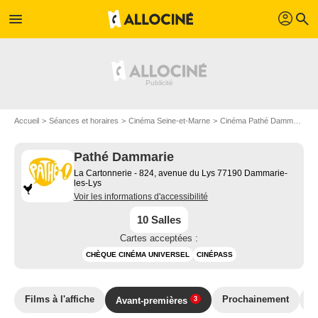
profil
menu
search
Accueil
Séances et horaires
Cinéma Seine-et-Marne
Cinéma Pathé Dammarie
Pathé Dammarie
La Cartonnerie - 824, avenue du Lys 77190 Dammarie-
les-Lys
Voir les informations d'accessibilité
10 Salles
Cartes acceptées :
CHÈQUE CINÉMA UNIVERSEL
CINÉPASS
Films à l'affiche
Prochainement
T
Avant-premières
3