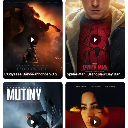
L'Odyssée Bande-annonce VO STFR
Spider-Man: Brand New Day Bande-annonce VO STFR