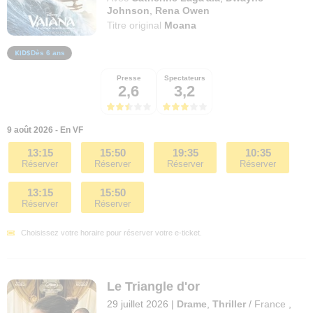
Johnson
,
Rena Owen
Titre original
Moana
Dès 6 ans
Presse
Spectateurs
2,6
3,2
9 août 2026 - En VF
13:15
15:50
19:35
10:35
Réserver
Réserver
Réserver
Réserver
13:15
15:50
Réserver
Réserver
Choisissez votre horaire pour réserver votre e-ticket.
Le Triangle d'or
29 juillet 2026
|
Drame
,
Thriller
/
France
,