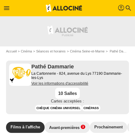
profil
menu
search
Accueil
Cinéma
Séances et horaires
Cinéma Seine-et-Marne
Pathé Dammarie à Dammarie-les-Lys
Pathé Dammarie
La Cartonnerie - 824, avenue du Lys 77190 Dammarie-
les-Lys
Voir les informations d'accessibilité
10 Salles
Cartes acceptées :
CHÈQUE CINÉMA UNIVERSEL
CINÉPASS
Films à l'affiche
Prochainement
T
Avant-premières
3