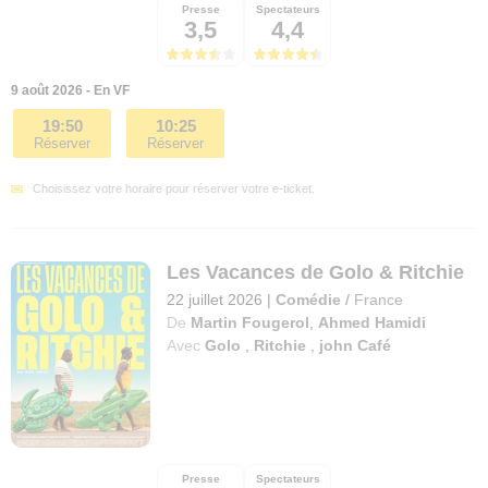
Presse
Spectateurs
3,5
4,4
9 août 2026 - En VF
19:50
10:25
Réserver
Réserver
Choisissez votre horaire pour réserver votre e-ticket.
Les Vacances de Golo & Ritchie
22 juillet 2026
|
Comédie
/
France
De
Martin Fougerol
,
Ahmed Hamidi
Avec
Golo
,
Ritchie
,
john Café
Presse
Spectateurs