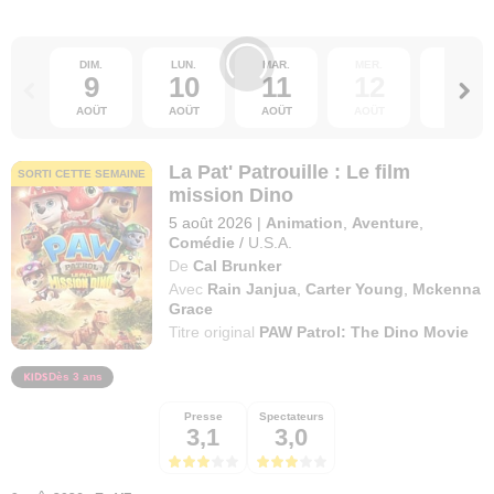
DIM.
LUN.
MAR.
MER.
JEU.
9
10
11
12
13
AOÛT
AOÛT
AOÛT
AOÛT
AOÛT
La Pat' Patrouille : Le film
SORTI CETTE SEMAINE
mission Dino
5 août 2026
|
Animation
,
Aventure
,
Comédie
/
U.S.A.
De
Cal Brunker
Avec
Rain Janjua
,
Carter Young
,
Mckenna
Grace
Titre original
PAW Patrol: The Dino Movie
Dès 3 ans
Presse
Spectateurs
3,1
3,0