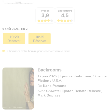
Presse
Spectateurs
3,9
4,5
9 août 2026 - En VF
19:20
10:25
Réserver
Réserver
Choisissez votre horaire pour réserver votre e-ticket.
Backrooms
17 juin 2026
|
Epouvante-horreur
,
Science
Fiction
/
U.S.A.
De
Kane Parsons
Avec
Chiwetel Ejiofor
,
Renate Reinsve
,
Mark Duplass