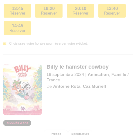
13:45
18:20
20:10
13:40
Réserver
Réserver
Réserver
Réserver
14:45
Réserver
Choisissez votre horaire pour réserver votre e-ticket.
Billy le hamster cowboy
18 septembre 2024
|
Animation
,
Famille
/
France
De
Antoine Rota
,
Caz Murrell
Dès 3 ans
Presse
Spectateurs