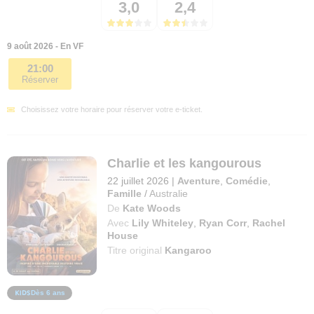
3,0
2,4
9 août 2026 - En VF
21:00
Réserver
Choisissez votre horaire pour réserver votre e-ticket.
Charlie et les kangourous
22 juillet 2026
|
Aventure
,
Comédie
,
Famille
/
Australie
De
Kate Woods
Avec
Lily Whiteley
,
Ryan Corr
,
Rachel
House
Titre original
Kangaroo
Dès 6 ans