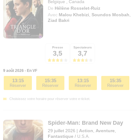
Belgique
,
Canada
De
Hélène Rosselet-Ruiz
Avec
Malou Khebizi
,
Soundos Mosbah
,
Ziad Bakri
Presse
Spectateurs
3,5
3,7
9 août 2026 - En VF
13:15
15:35
13:15
15:35
Réserver
Réserver
Réserver
Réserver
Choisissez votre horaire pour réserver votre e-ticket.
Spider-Man: Brand New Day
29 juillet 2026
|
Action
,
Aventure
,
Fantastique
/
U.S.A.