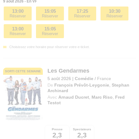
9 août 2026 - En VF
13:00
15:05
17:25
10:30
Réserver
Réserver
Réserver
Réserver
13:00
15:05
Réserver
Réserver
Choisissez votre horaire pour réserver votre e-ticket.
Les Gendarmes
SORTI CETTE SEMAINE
5 août 2026
|
Comédie
/
France
De
François Prévôt-Leygonie
,
Stephan
Archinard
Avec
Arnaud Ducret
,
Marc Riso
,
Fred
Testot
Presse
Spectateurs
2,3
2,3