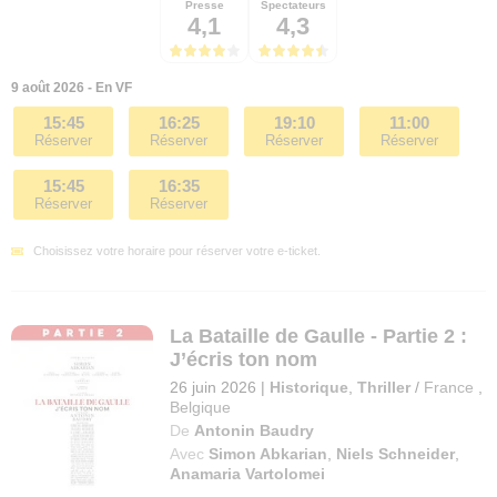
Presse
Spectateurs
4,1
4,3
9 août 2026 - En VF
15:45
16:25
19:10
11:00
Réserver
Réserver
Réserver
Réserver
15:45
16:35
Réserver
Réserver
Choisissez votre horaire pour réserver votre e-ticket.
La Bataille de Gaulle - Partie 2 :
J’écris ton nom
26 juin 2026
|
Historique
,
Thriller
/
France
,
Belgique
De
Antonin Baudry
Avec
Simon Abkarian
,
Niels Schneider
,
Anamaria Vartolomei