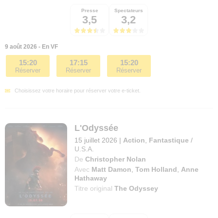
Presse
Spectateurs
3,5
3,2
9 août 2026 - En VF
15:20
17:15
15:20
Réserver
Réserver
Réserver
Choisissez votre horaire pour réserver votre e-ticket.
L'Odyssée
15 juillet 2026
|
Action
,
Fantastique
/
U.S.A.
De
Christopher Nolan
Avec
Matt Damon
,
Tom Holland
,
Anne
Hathaway
Titre original
The Odyssey