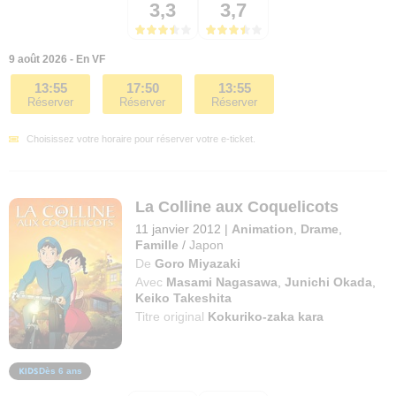
3,3
3,7
9 août 2026 - En VF
13:55
17:50
13:55
Réserver
Réserver
Réserver
Choisissez votre horaire pour réserver votre e-ticket.
La Colline aux Coquelicots
11 janvier 2012
|
Animation
,
Drame
,
Famille
/
Japon
De
Goro Miyazaki
Avec
Masami Nagasawa
,
Junichi Okada
,
Keiko Takeshita
Titre original
Kokuriko-zaka kara
Dès 6 ans