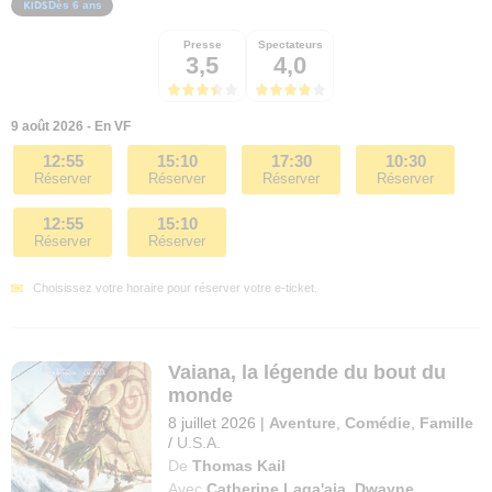
Dès 6 ans
Presse
Spectateurs
3,5
4,0
9 août 2026 - En VF
12:55
15:10
17:30
10:30
Réserver
Réserver
Réserver
Réserver
12:55
15:10
Réserver
Réserver
Choisissez votre horaire pour réserver votre e-ticket.
Vaiana, la légende du bout du
monde
8 juillet 2026
|
Aventure
,
Comédie
,
Famille
/
U.S.A.
De
Thomas Kail
Avec
Catherine Laga'aia
,
Dwayne