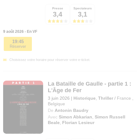
Presse
Spectateurs
3,4
3,1
9 août 2026 - En VF
19:45
Réserver
Choisissez votre horaire pour réserver votre e-ticket.
La Bataille de Gaulle - partie 1 :
L'Âge de Fer
3 juin 2026
|
Historique
,
Thriller
/
France
,
Belgique
De
Antonin Baudry
Avec
Simon Abkarian
,
Simon Russell
Beale
,
Florian Lesieur