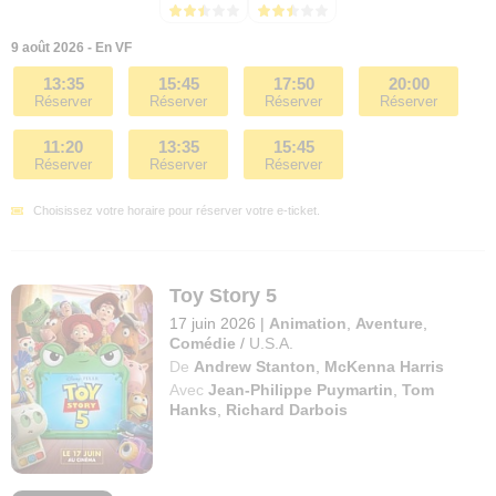
9 août 2026 - En VF
13:35
15:45
17:50
20:00
Réserver
Réserver
Réserver
Réserver
11:20
13:35
15:45
Réserver
Réserver
Réserver
Choisissez votre horaire pour réserver votre e-ticket.
Toy Story 5
17 juin 2026
|
Animation
,
Aventure
,
Comédie
/
U.S.A.
De
Andrew Stanton
,
McKenna Harris
Avec
Jean-Philippe Puymartin
,
Tom
Hanks
,
Richard Darbois