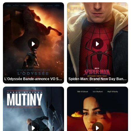
L'Odyssée Bande-annonce VO STFR
Spider-Man: Brand New Day Bande-annonce VO STFR