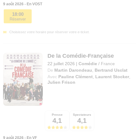
9 août 2026 - En VOST
18:00
Réserver
Choisissez votre horaire pour réserver votre e-ticket.
De la Comédie-Française
22 juillet 2026
|
Comédie
/
France
De
Martin Darondeau
,
Bertrand Usclat
Avec
Pauline Clément
,
Laurent Stocker
,
Julien Frison
Presse
Spectateurs
4,1
4,1
9 août 2026 - En VF