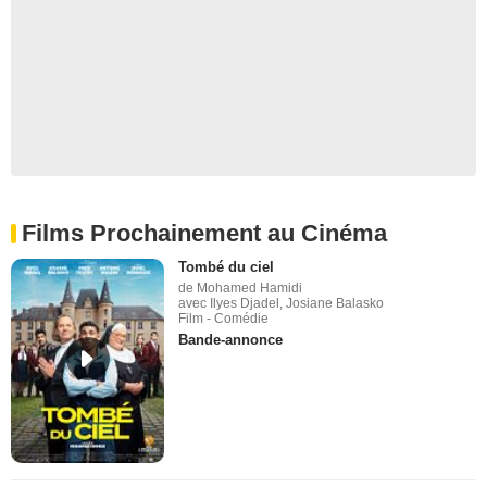
Films Prochainement au Cinéma
Tombé du ciel
de Mohamed Hamidi
avec Ilyes Djadel, Josiane Balasko
Film - Comédie
Bande-annonce