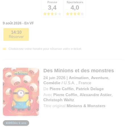
Presse
Spectateurs
3,4
4,0
9 août 2026 - En VF
14:10
Réserver
Choisissez votre horaire pour réserver votre e-ticket.
Des Minions et des monstres
24 juin 2026
|
Animation
,
Aventure
,
Comédie
/
U.S.A.
,
France
De
Pierre Coffin
,
Patrick Delage
Avec
Pierre Coffin
,
Alexandre Astier
,
Christoph Waltz
Titre original
Minions & Monsters
Dès 6 ans