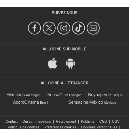
SUIVEZ-NOUS
ALLOCINÉ SUR MOBILE
ALLOCINÉ À L'ÉTRANGER
Filmstarts
SensaCine
Beyazperde
Allemagne
Espagne
Turquie
AdoroCinema
Sensacine México
Brésil
Mexique
Contact
|
Qui sommes-nous
|
Recrutement
|
Publicité
|
CGU
|
CGV
|
Politique de cookies
|
Préférences cookies
|
Données Personnelles
|