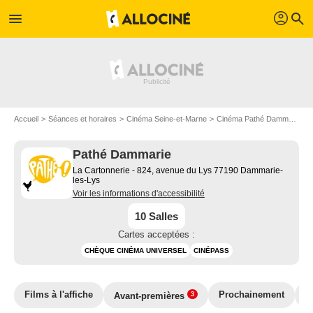
profil
menu
search
Accueil
Séances et horaires
Cinéma Seine-et-Marne
Cinéma Pathé Dammarie
Pathé Dammarie
La Cartonnerie - 824, avenue du Lys 77190 Dammarie-
les-Lys
Voir les informations d'accessibilité
10 Salles
Cartes acceptées :
CHÈQUE CINÉMA UNIVERSEL
CINÉPASS
Films à l'affiche
Prochainement
T
Avant-premières
3