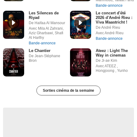
Mahmoud, Talaat Farid
Bande-annonce
Les Silences de
Le concert d'été
Riyad
2026 d'André Rieu :
Viva Maastricht !
De Haifaa Al Mansour
De André Rieu
Avec Mila Al Zahrani,
Aziz Gharbawi, Shafi
Avec André Rieu
Al Harthy
Bande-annonce
Bande-annonce
Le Chantier
Ateez : Light The
Way in cinemas
De Jean-Stéphane
Bron
De Ji-ae Kim
Avec ATEEZ ,
Hongjoong , Yunho
Sorties cinéma de la semaine