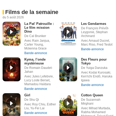
Films de la semaine
du 5 août 2026
La Pat' Patrouille :
Les Gendarmes
Le film mission
De François Prévôt-
Dino
Leygonie, Stephan
De Cal Brunker
Archinard
Avec Rain Janjua,
Avec Arnaud Ducret,
Carter Young,
Marc Riso, Fred Testot
Mckenna Grace
Bande-annonce
Bande-annonce
Kyma, l’onde
Des Fleurs pour
mystérieuse
Tokyo
De Romain Daudet-
De Yuiga Danzuka
Jahan
Avec Kodai Kurosaki,
Avec Jules Lefebvre,
Ken'ichi Endô, Haruka
Lucy Loste Berset,
Igawa
Mamadou Haïdara
Bande-annonce
Bande-annonce
Girl
Cotton Queen
De Shu Qi
De Suzannah
Mirghani
Avec Roy Chiu, Esther
Liu, Yu-Fei Lai
Avec Mihad Murtada,
Rabha Mohamed
Bande-annonce