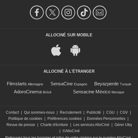
ALLOCINÉ SUR MOBILE
ALLOCINÉ À L'ÉTRANGER
Filmstarts
SensaCine
Beyazperde
Allemagne
Espagne
Turquie
AdoroCinema
Sensacine México
Brésil
Mexique
Contact
|
Qui sommes-nous
|
Recrutement
|
Publicité
|
CGU
|
CGV
|
Politique de cookies
|
Préférences cookies
|
Données Personnelles
|
Revue de presse
|
Charte d'écriture
|
Les services AlloCiné
|
Gérer Utiq
|
©AlloCiné
Retrouvez tous les horaires et infos de votre cinéma sur le numéro AlloCiné :